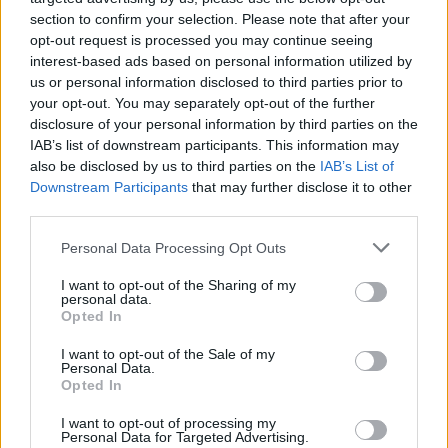
Me lo dica, io non so dove andare. Forse in un
section to confirm your selection. Please note that after your
posto ben illuminato, dove si possa vedere
opt-out request is processed you may continue seeing
bene la gente. E fra un po', lei dovrà imparare
interest-based ads based on personal information utilized by
qualche parola di mandarino. C'è un rispetto
us or personal information disclosed to third parties prior to
per Pompei e per il Colosseo...». Lei ora torna
your opt-out. You may separately opt-out of the further
a teatro con «Siamo nella m...» al Teatro Agorà
disclosure of your personal information by third parties on the
di Roma. Ma perché non fare, per questo suo
IAB’s list of downstream participants. This information may
also be disclosed by us to third parties on the
IAB’s List of
compleanno, uno show per la tv o un film?
Downstream Participants
that may further disclose it to other
«Allora, dovrebbe dire: "Lui sarebbe disposto
third parties.
anche a ballare nudo la notte di Natale". Io ho
un grande prestigio del passato ma in
Personal Data Processing Opt Outs
televisione non farei i numeri. Quindi niente.
Non mi fanno fare neppure Uno Mattina, il
I want to opt-out of the Sharing of my
personal data.
giorno del mio compleanno. Mi basterebbero
Opted In
anche solo 100 mila euro». E per un film al
cinema? «Servono un produttore, un regista e
I want to opt-out of the Sale of my
Personal Data.
un soggetto. Il soggetto ce l'ho, il produttore
Opted In
no, il regista sì. Quindi quello che manca
sono i soldi». Non mi vorrei intromettere... «Si
I want to opt-out of processing my
Personal Data for Targeted Advertising.
intrometta». Nel film: sarebbe un sequel di