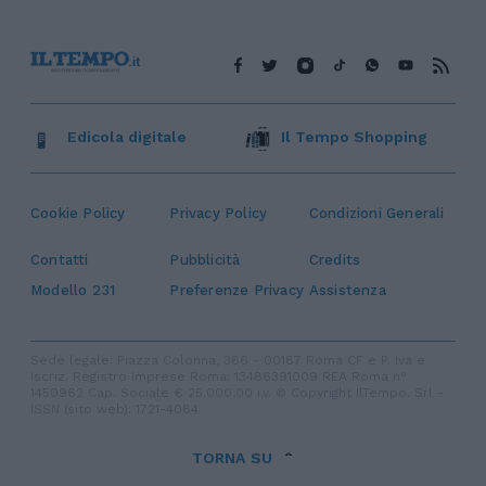
Edicola digitale
Il Tempo Shopping
Cookie Policy
Privacy Policy
Condizioni Generali
Contatti
Pubblicità
Credits
Modello 231
Preferenze Privacy
Assistenza
Sede legale: Piazza Colonna, 366 - 00187 Roma CF e P. Iva e
Iscriz. Registro Imprese Roma: 13486391009 REA Roma n°
1450962 Cap. Sociale € 25.000,00 i.v. © Copyright IlTempo. Srl -
ISSN (sito web): 1721-4084
TORNA SU