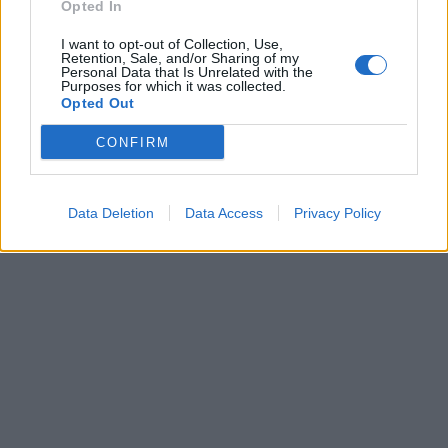
Opted In
Fantozzi o si parla di tutt'altro? «Vorrei fare
una riedizione del Fantozzi dei nostri giorni:
I want to opt-out of Collection, Use,
Retention, Sale, and/or Sharing of my
giovane, con la fidanzata, disoccupati
Personal Data that Is Unrelated with the
Purposes for which it was collected.
entrambi, sfortunati come Fantozzi, vestiti
Opted Out
però ormai tutti come i calciatori, con i
tatuaggi, con gli orecchini. Ormai sono tutti
CONFIRM
omologati, questi Fantozzi. E, attenzione,
Fantozzi aveva il posto fisso... Famoso».
Data Deletion
Data Access
Privacy Policy