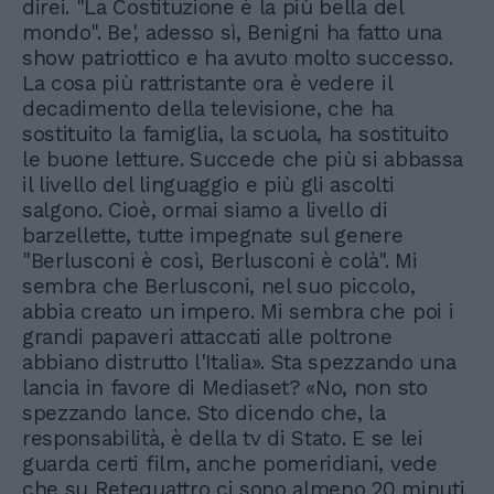
direi. "La Costituzione è la più bella del
mondo". Be', adesso sì, Benigni ha fatto una
show patriottico e ha avuto molto successo.
La cosa più rattristante ora è vedere il
decadimento della televisione, che ha
sostituito la famiglia, la scuola, ha sostituito
le buone letture. Succede che più si abbassa
il livello del linguaggio e più gli ascolti
salgono. Cioè, ormai siamo a livello di
barzellette, tutte impegnate sul genere
"Berlusconi è così, Berlusconi è colà". Mi
sembra che Berlusconi, nel suo piccolo,
abbia creato un impero. Mi sembra che poi i
grandi papaveri attaccati alle poltrone
abbiano distrutto l'Italia». Sta spezzando una
lancia in favore di Mediaset? «No, non sto
spezzando lance. Sto dicendo che, la
responsabilità, è della tv di Stato. E se lei
guarda certi film, anche pomeridiani, vede
che su Retequattro ci sono almeno 20 minuti