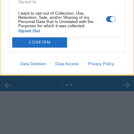
Opted In
I want to opt-out of Collection, Use,
Retention, Sale, and/or Sharing of my
Personal Data that Is Unrelated with the
Purposes for which it was collected.
Opted Out
00:00
01:16
CONFIRM
Leonardo Maria Del Vecchio dall'ex compagna
in ospedale. Le dichiarazioni ai giornalisti
Data Deletion
Data Access
Privacy Policy