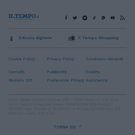
Edicola digitale
Il Tempo Shopping
Cookie Policy
Privacy Policy
Condizioni Generali
Contatti
Pubblicità
Credits
Modello 231
Preferenze Privacy
Assistenza
Sede legale: Piazza Colonna, 366 - 00187 Roma CF e P. Iva e
Iscriz. Registro Imprese Roma: 13486391009 REA Roma n°
1450962 Cap. Sociale € 25.000,00 i.v. © Copyright IlTempo. Srl -
ISSN (sito web): 1721-4084
TORNA SU