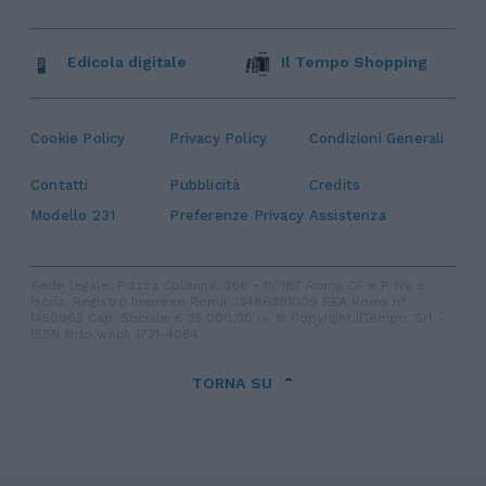
Edicola digitale
Il Tempo Shopping
Cookie Policy
Privacy Policy
Condizioni Generali
Contatti
Pubblicità
Credits
Modello 231
Preferenze Privacy
Assistenza
Sede legale: Piazza Colonna, 366 - 00187 Roma CF e P. Iva e
Iscriz. Registro Imprese Roma: 13486391009 REA Roma n°
1450962 Cap. Sociale € 25.000,00 i.v. © Copyright IlTempo. Srl -
ISSN (sito web): 1721-4084
TORNA SU