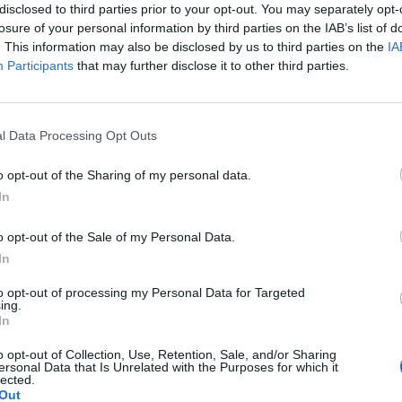
disclosed to third parties prior to your opt-out. You may separately opt-
losure of your personal information by third parties on the IAB’s list of
. This information may also be disclosed by us to third parties on the
IA
Participants
that may further disclose it to other third parties.
Le
da
l Data Processing Opt Outs
Rudy Giuliani a Come States?
Le
Trump, Meloni e la strategia
o opt-out of the Sharing of my personal data.
americana
In
o opt-out of the Sale of my Personal Data.
In
to opt-out of processing my Personal Data for Targeted
ing.
In
o opt-out of Collection, Use, Retention, Sale, and/or Sharing
ersonal Data that Is Unrelated with the Purposes for which it
lected.
Out