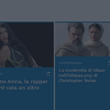
Controtempo
La modernità di Ulisse
po
nell'Odissea pop di
Christopher Nolan
o Anna, la rapper
rd cala un altro