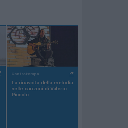
Controtempo
La rinascita della melodia
nelle canzoni di Valerio
Piccolo