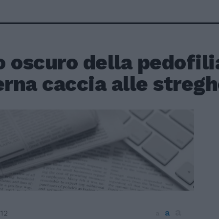
to oscuro della pedofili
rna caccia alle streg
a
a
12
a