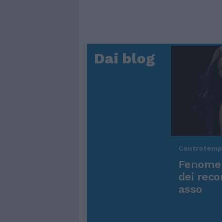
Dai blog
Controtem
Fenomen
dei reco
asso