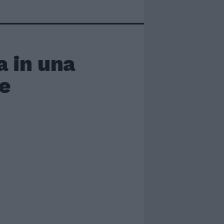
a in una
he