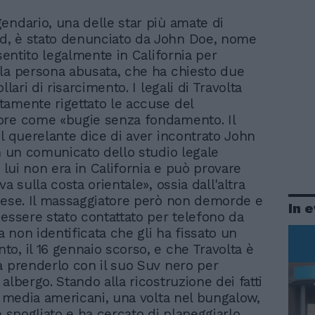
gendario, una delle star più amate di
d, è stato denunciato da John Doe, nome
nsentito legalmente in California per
la persona abusata, che ha chiesto due
ollari di risarcimento. I legali di Travolta
amente rigettato le accuse del
ore come «bugie senza fondamento. Il
il querelante dice di aver incontrato John
in un comunicato dello studio legale
- lui non era in California e può provare
va sulla costa orientale», ossia dall'altra
aese. Il massaggiatore però non demorde e
In 
 essere stato contattato per telefono da
 non identificata che gli ha fissato un
o, il 16 gennaio scorso, e che Travolta è
a prenderlo con il suo Suv nero per
albergo. Stando alla ricostruzione dei fatti
ai media americani, una volta nel bungalow,
è spogliato e ha cercato di plapeggiarlo.