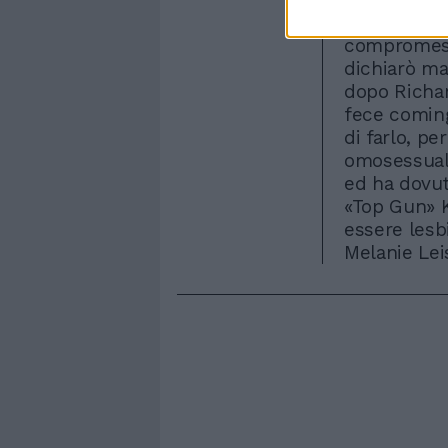
dall'altra n
compromess
dichiarò ma
dopo Richa
fece coming
di farlo, p
omosessuali
ed ha dovut
«Top Gun» K
essere lesb
Melanie Lei