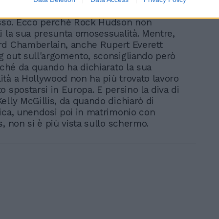
on si permette che l'Olimpo dei divi venga
o. Ecco perché Rock Hudson non
i la sua presunta omosessualità. Mentre,
rd Chamberlain, anche Rupert Everett
 out sull'argomento, sconsigliando però
erché da quando ha dichiarato la sua
tà a Hollywood non ha più trovato lavoro
o spostarsi in Europa. E persino la diva di
elly McGillis, da quando dichiarò di
ica, unendosi poi in matrimonio con
s, non si è più vista sullo schermo.