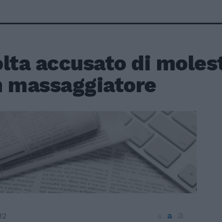
lta accusato di molest
n massaggiatore
a
a
12
a