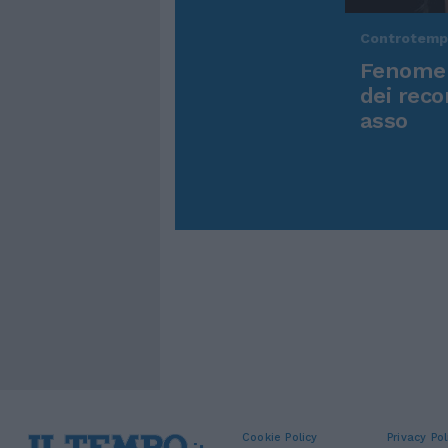
Controtem
Fenomen
dei reco
asso
Cookie Policy
Privacy Pol