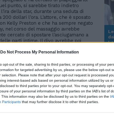
el punto, si sarebbe tirato indietro
'ira della star, durante una seduta di
200 dollari l'ora. L'attore, che è sposato
con Kelly Preston e che ha sempre negato
ay, nel corso del massaggio avrebbe
Le
te cercato di spostare l'asciugamano a
da
elle parti intime. Il divo avrebbe poi
Rudy Giuliani a Come States?
Le
Trump, Meloni e la strategia
n massaggio inverso e, secondo l'accusa
americana
resso la Corte del Distretto della
-
Do Not Process My Personal Information
Centrale, avrebbe proseguito
si. L'uomo ha infine raccontato che, nel
to opt-out of the sale, sharing to third parties, or processing of your per
contro, la star avrebbe sostenuto che
formation for targeted advertising by us, please use the below opt-out s
 controllata da omosessuali che si
r selection. Please note that after your opt-out request is processed y
eing interest-based ads based on personal information utilized by us or
vori sessuali in cambio di parti nei film.
disclosed to third parties prior to your opt-out. You may separately opt-
ima volta che star hollywoodiane cadono
losure of your personal information by third parties on the IAB’s list of
ola degli scandali. Un mese fa Mel Gibson
. This information may also be disclosed by us to third parties on the
IA
ora la sua ex compagna Oksana Grigorieva
Participants
that may further disclose it to other third parties.
male con il suo sceneggiatore:
denaro per una piccola sudicia