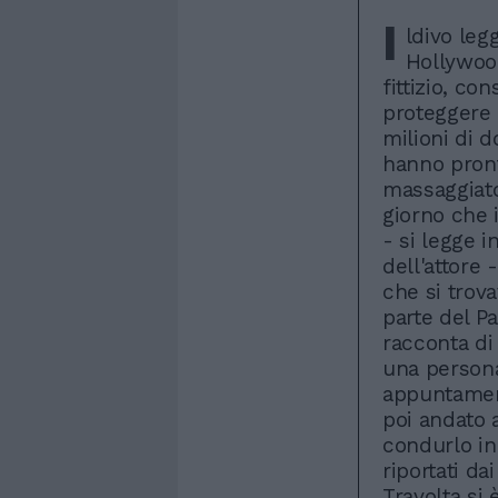
I
ldivo leg
Hollywoo
fittizio, co
proteggere 
milioni di d
hanno pront
massaggiat
giorno che 
- si legge 
dell'attore 
che si trova
parte del P
racconta di
una persona
appuntament
poi andato 
condurlo in 
riportati d
Travolta si 