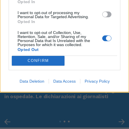
Opted In
I want to opt-out of processing my
Personal Data for Targeted Advertising.
Opted In
I want to opt-out of Collection, Use,
Retention, Sale, and/or Sharing of my
Personal Data that Is Unrelated with the
Purposes for which it was collected.
Opted Out
CONFIRM
00:00
01:16
Data Deletion
Data Access
Privacy Policy
Leonardo Maria Del Vecchio dall'ex compagna
in ospedale. Le dichiarazioni ai giornalisti