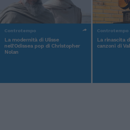
Controtempo
Controtempo
La modernità di Ulisse
La rinascita 
nell'Odissea pop di Christopher
canzoni di Va
Nolan