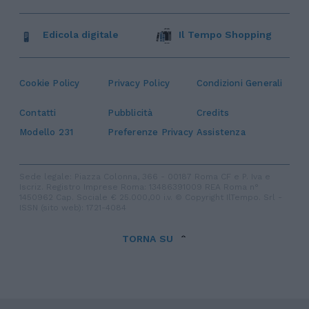
Edicola digitale
Il Tempo Shopping
Cookie Policy
Privacy Policy
Condizioni Generali
Contatti
Pubblicità
Credits
Modello 231
Preferenze Privacy
Assistenza
Sede legale: Piazza Colonna, 366 - 00187 Roma CF e P. Iva e
Iscriz. Registro Imprese Roma: 13486391009 REA Roma n°
1450962 Cap. Sociale € 25.000,00 i.v. © Copyright IlTempo. Srl -
ISSN (sito web): 1721-4084
TORNA SU