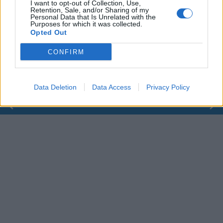
I want to opt-out of Collection, Use,
Retention, Sale, and/or Sharing of my
Personal Data that Is Unrelated with the
00:00
01:16
Purposes for which it was collected.
Opted Out
Leonardo Maria Del Vecchio dall'ex compagna
CONFIRM
in ospedale. Le dichiarazioni ai giornalisti
Data Deletion
Data Access
Privacy Policy