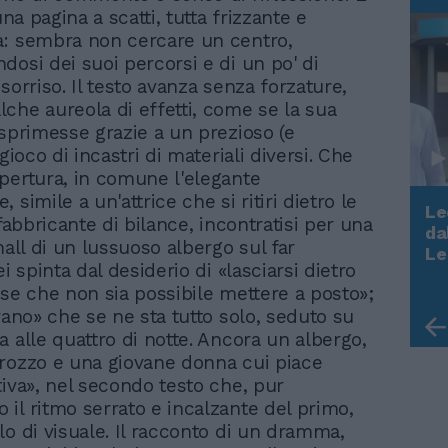
 una pagina a scatti, tutta frizzante e
: sembra non cercare un centro,
dosi dei suoi percorsi e di un po' di
sorriso. Il testo avanza senza forzature,
che aureola di effetti, come se la sua
esprimesse grazie a un prezioso (e
 gioco di incastri di materiali diversi. Che
pertura, in comune l'elegante
 simile a un'attrice che si ritiri dietro le
Le
 fabbricante di bilance, incontratisi per una
da
hall di un lussuoso albergo sul far
Rudy Giuliani a Come States?
Le
Trump, Meloni e la strategia
ei spinta dal desiderio di «lasciarsi dietro
americana
ose che non sia possibile mettere a posto»;
rano» che se ne sta tutto solo, seduto su
a alle quattro di notte. Ancora un albergo,
rozzo e una giovane donna cui piace
tiva», nel secondo testo che, pur
il ritmo serrato e incalzante del primo,
lo di visuale. Il racconto di un dramma,