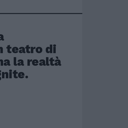
a
 teatro di
a la realtà
gnite.