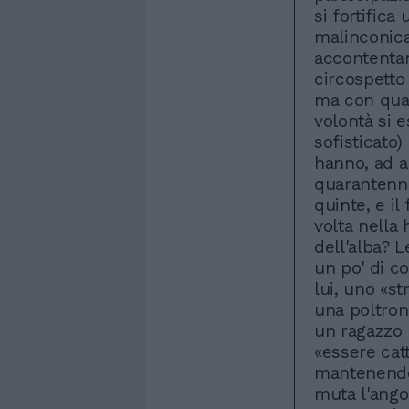
si fortifica
malinconica
accontentan
circospetto 
ma con qual
volontà si 
sofisticato)
hanno, ad a
quarantenne,
quinte, e il
volta nella 
dell'alba? L
un po' di c
lui, uno «st
una poltron
un ragazzo 
«essere cat
mantenendo 
muta l'ango