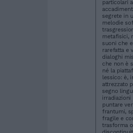
particolari 
accadimenti
segrete in u
melodie soff
trasgression
metafisici,
suoni che e
rarefatta e 
dialoghi mi
che non è s
né la piatta
lessico: è, 
attrezzato p
segno lingu
irradiazion
puntare ver
frantumi, sp
fragile e co
trasforma o
discontinui