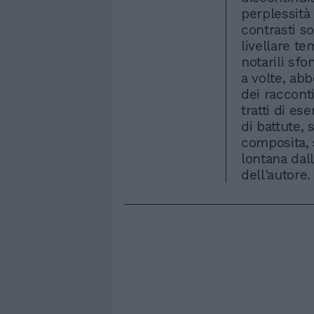
perplessità
contrasti s
livellare te
notarili sfo
a volte, abb
dei raccont
tratti di es
di battute, s
composita, 
lontana dal
dell'autore.