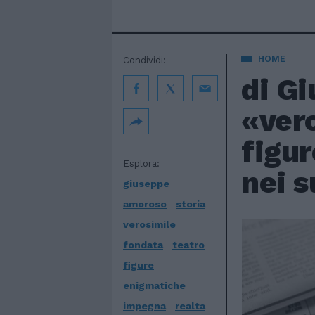
HOME
Condividi:
di G
«vero
figur
Esplora:
nei s
giuseppe
amoroso
storia
verosimile
fondata
teatro
figure
enigmatiche
impegna
realta