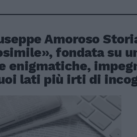
iuseppe Amoroso Stori
simile», fondata su un
e enigmatiche, impegn
uoi lati più irti di inco