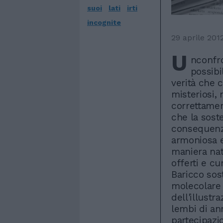
suoi
lati
irti
incognite
29 aprile 201
U
nconfro
possibi
verità che c
misteriosi,
correttamen
che la sost
consequenzi
armoniosa e 
maniera nat
offerti e cu
Baricco sost
molecolare e
dell'illust
lembi di an
partecipazi