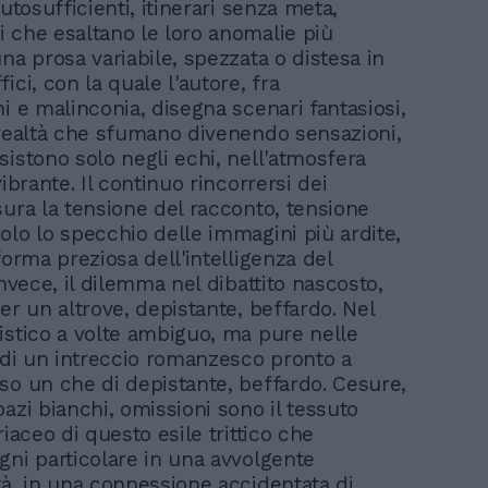
autosufficienti, itinerari senza meta,
 che esaltano le loro anomalie più
na prosa variabile, spezzata o distesa in
ici, con la quale l'autore, fra
i e malinconia, disegna scenari fantasiosi,
 realtà che sfumano divenendo sensazioni,
sistono solo negli echi, nell'atmosfera
vibrante. Il continuo rincorrersi dei
sura la tensione del racconto, tensione
olo lo specchio delle immagini più ardite,
forma preziosa dell'intelligenza del
invece, il dilemma nel dibattito nascosto,
er un altrove, depistante, beffardo. Nel
istico a volte ambiguo, ma pure nelle
i di un intreccio romanzesco pronto a
so un che di depistante, beffardo. Cesure,
azi bianchi, omissioni sono il tessuto
riaceo di questo esile trittico che
gni particolare in una avvolgente
tà, in una connessione accidentata di