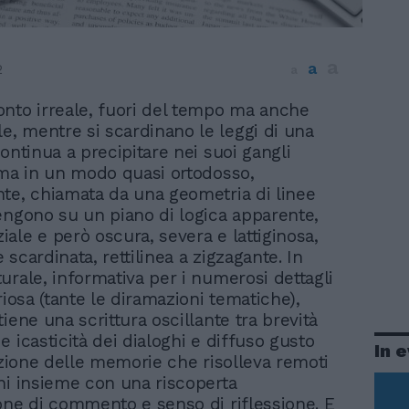
a
a
2
a
nto irreale, fuori del tempo ma anche
le, mentre si scardinano le leggi di una
ontinua a precipitare nei suoi gangli
 ma in un modo quasi ortodosso,
te, chiamata da una geometria di linee
engono su un piano di logica apparente,
ale e però oscura, severa e lattiginosa,
scardinata, rettilinea a zigzagante. In
urale, informativa per i numerosi dettagli
riosa (tante le diramazioni tematiche),
iene una scrittura oscillante tra brevità
 icasticità dei dialoghi e diffuso gusto
In 
razione delle memorie che risolleva remoti
ni insieme con una riscoperta
one di commento e senso di riflessione. E