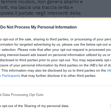
 termini incolori, non genera allarmi e
orti, ma lascia una traccia lenta e
posta il parlato negli interventi della
 nuova arrivata e del portiere d'albergo,
i insinuano un rapido senso di vaghezza
-
Do Not Process My Personal Information
 una via d'uscita, partendo da una zona
 silenzio e dal non detto, da ciò che
to opt-out of the sale, sharing to third parties, or processing of your per
 attrae, per poter dar la caccia a un
formation for targeted advertising by us, please use the below opt-out s
n'«eventualità improbabile». Un
r selection. Please note that after your opt-out request is processed y
nti di notizie e di altro buio, altro
eing interest-based ads based on personal information utilized by us or
 non si deve vedere? Intanto l'alba «dilaga
disclosed to third parties prior to your opt-out. You may separately opt-
erso con tale sicurezza che perfino quei
losure of your personal information by third parties on the IAB’s list of
enza ambizioni sembrano colti di
. This information may also be disclosed by us to third parties on the
IA
inendo per cedere a una quasi bellezza
Participants
that may further disclose it to other third parties.
erano stati costruiti». Avventure, ricordi,
bondaggi, considerazioni immediate (si
ella sulla cautela che devono avere i
l Data Processing Opt Outs
ché la luce in cui si abita da giovani sarà
cui si vivrà per sempre») si mescolano
o opt-out of the Sharing of my personal data.
un insospettato senso di pena. Per