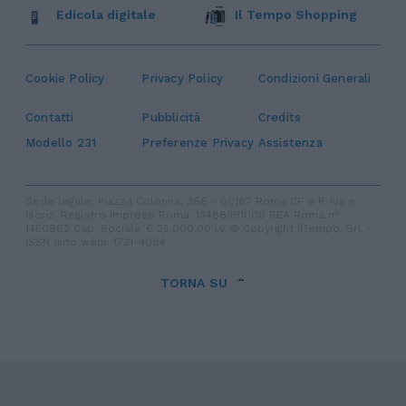
Edicola digitale
Il Tempo Shopping
Cookie Policy
Privacy Policy
Condizioni Generali
Contatti
Pubblicità
Credits
Modello 231
Preferenze Privacy
Assistenza
Sede legale: Piazza Colonna, 366 - 00187 Roma CF e P. Iva e
Iscriz. Registro Imprese Roma: 13486391009 REA Roma n°
1450962 Cap. Sociale € 25.000,00 i.v. © Copyright IlTempo. Srl -
ISSN (sito web): 1721-4084
TORNA SU