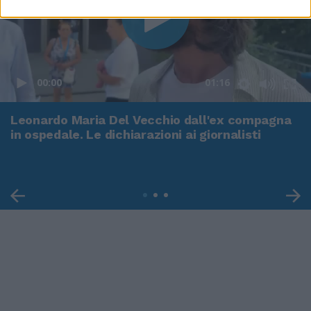
00:00
01:16
Leonardo Maria Del Vecchio dall'ex compagna
in ospedale. Le dichiarazioni ai giornalisti