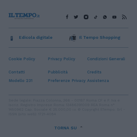
Edicola digitale
Il Tempo Shopping
Cookie Policy
Privacy Policy
Condizioni Generali
Contatti
Pubblicità
Credits
Modello 231
Preferenze Privacy
Assistenza
Sede legale: Piazza Colonna, 366 - 00187 Roma CF e P. Iva e
Iscriz. Registro Imprese Roma: 13486391009 REA Roma n°
1450962 Cap. Sociale € 25.000,00 i.v. © Copyright IlTempo. Srl -
ISSN (sito web): 1721-4084
TORNA SU