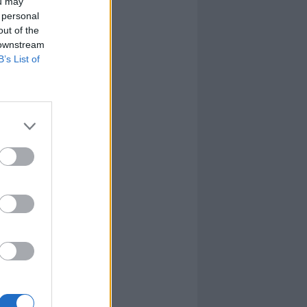
ou may
 personal
out of the
 downstream
B’s List of