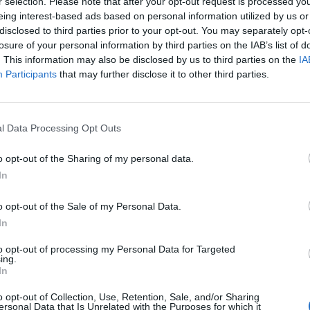
r selection. Please note that after your opt-out request is processed y
ento, mantenendo quelli che erano gli
eing interest-based ads based on personal information utilized by us or
 Neorealismo cioè raccontare un paese
disclosed to third parties prior to your opt-out. You may separately opt-
disastrato ma che andava amato e che
losure of your personal information by third parties on the IAB’s list of
costruire. Oggi i giovani si guardano
. This information may also be disclosed by us to third parties on the
IA
pecchio più che stare alla finestra e
Participants
that may further disclose it to other third parties.
 intuizione si arriva alla farsa. La farsa si
 sempre, è un genere nobile ma non c'entra
a commedia all'italiana». E la scelta
l Data Processing Opt Outs
 «The Artist» l'ha condivisa? «Non mi è
lto quel film muto e in bianco e nero, è
o opt-out of the Sharing of my personal data.
i e io non sono un cinefilo». Questo premio
In
che presiede è dedicato agli attori: quali
migliori? «Sono tanti quelli bravi e sono
o opt-out of the Sale of my Personal Data.
edere i film e le loro interpretazioni per
In
n la giuria chi premiare. Riguardo agli
o sempre cercato di stravolgerli: il latin
to opt-out of processing my Personal Data for Targeted
oianni l'ho fatto diventare omosessuale, la
ing.
In
ren l'ho trasformata in una casalinga
e persino Gassman ne "La famiglia" era un
o opt-out of Collection, Use, Retention, Sale, and/or Sharing
a i registi chi preferisce? «Sono molti gli
ersonal Data that Is Unrelated with the Purposes for which it