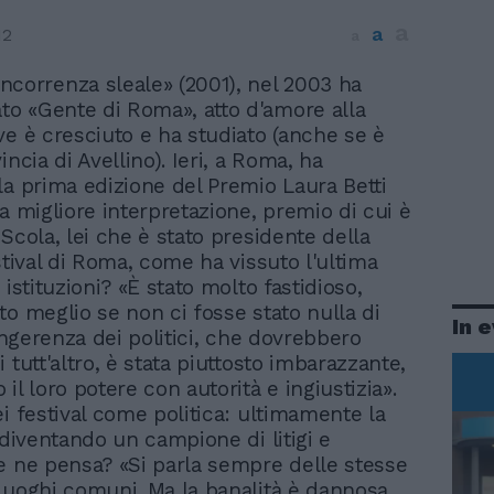
a
a
12
a
correnza sleale» (2001), nel 2003 ha
ato «Gente di Roma», atto d'amore alla
ve è cresciuto e ha studiato (anche se è
incia di Avellino). Ieri, a Roma, ha
la prima edizione del Premio Laura Betti
a migliore interpretazione, premio di cui è
Scola, lei che è stato presidente della
stival di Roma, come ha vissuto l'ultima
 istituzioni? «È stato molto fastidioso,
to meglio se non ci fosse stato nulla di
In 
'ingerenza dei politici, che dovrebbero
 tutt'altro, è stata piuttosto imbarazzante,
il loro potere con autorità e ingiustizia».
ei festival come politica: ultimamente la
 diventando un campione di litigi e
e ne pensa? «Si parla sempre delle stesse
luoghi comuni. Ma la banalità è dannosa,