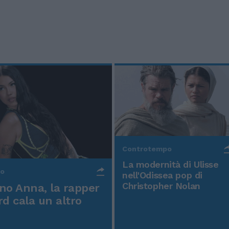
Controtempo
La modernità di Ulisse
po
nell'Odissea pop di
Christopher Nolan
o Anna, la rapper
rd cala un altro