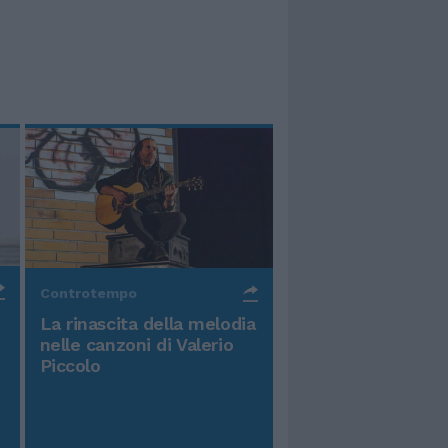
Controtempo
La rinascita della melodia
nelle canzoni di Valerio
Piccolo