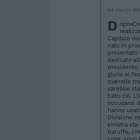
04 marzo 20
D
opo«Con
realizz
Capitale do
nato in prov
presentato 
dedicato all
presidente. 
giuria al Fe
querelle tra
sarebbe sta
tutto ciò. L
occuparsi di
hanno usato 
Divisione n
sinistra sta
baruffe, ch
cose, sono 