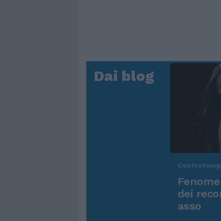
Dai blog
Controtem
Fenomen
dei reco
asso