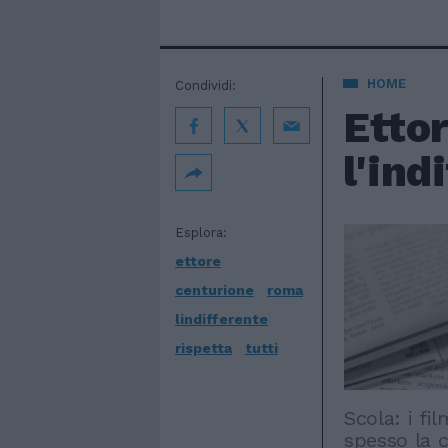
HOME
Condividi:
Ettor
l'ind
Esplora:
ettore
centurione
roma
lindifferente
rispetta
tutti
Scola: i fi
spesso la 