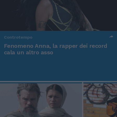
Controtempo
Fenomeno Anna, la rapper dei record
cala un altro asso