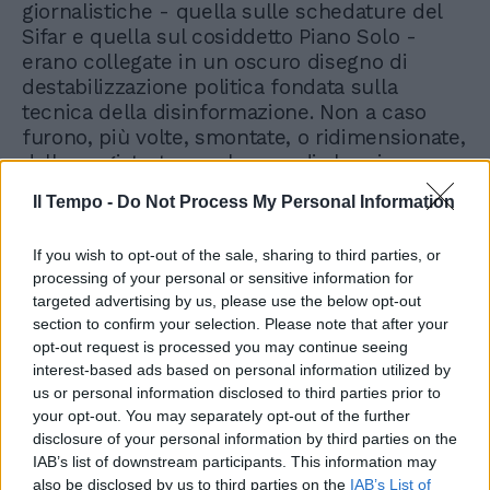
giornalistiche - quella sulle schedature del
Sifar e quella sul cosiddetto Piano Solo -
erano collegate in un oscuro disegno di
destabilizzazione politica fondata sulla
tecnica della disinformazione. Non a caso
furono, più volte, smontate, o ridimensionate,
dalla magistratura nel corso di alcuni
processi. Il volume di Griner, in realtà
Il Tempo -
Do Not Process My Personal Information
dedicato al più ampio tema della cosiddetta
strategia della tensione, contribuisce anche a
If you wish to opt-out of the sale, sharing to third parties, or
una rilettura dello scandalo del Sifar e del
processing of your personal or sensitive information for
Piano Solo che porta a una sola conclusione:
targeted advertising by us, please use the below opt-out
non vi fu nessun tentativo golpista.
section to confirm your selection. Please note that after your
opt-out request is processed you may continue seeing
interest-based ads based on personal information utilized by
us or personal information disclosed to third parties prior to
your opt-out. You may separately opt-out of the further
disclosure of your personal information by third parties on the
IAB’s list of downstream participants. This information may
also be disclosed by us to third parties on the
IAB’s List of