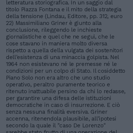
letteratura storiografica. In un saggio dal
titolo Piazza Fontana e il mito della strategia
della tensione (Lindau, Editore, pp. 312, euro
22) Massimiliano Griner è giunto alla
conclusione, rileggendo le inchieste
giornalistiche e quel che ne seguì, che le
cose stavano in maniera molto diversa
rispetto a quella della vulgata dei sostenitori
dell'esistenza di una minaccia golpista. Nel
1964 non esistevano né le premesse né le
condizioni per un colpo di Stato. Il cosiddetto
Piano Solo non era altro che uno studio
operativo, peraltro puramente teorico e
ritenuto inattuabile persino da chi lo redasse,
per garantire una difesa delle istituzioni
democratiche in caso di insurrezione. E ciò
senza nessuna finalità eversiva. Griner
accenna, ritenendola plausibile, all'ipotesi
secondo la quale il "caso De Lorenzo"
sarebbe stato frutto di una operazione del