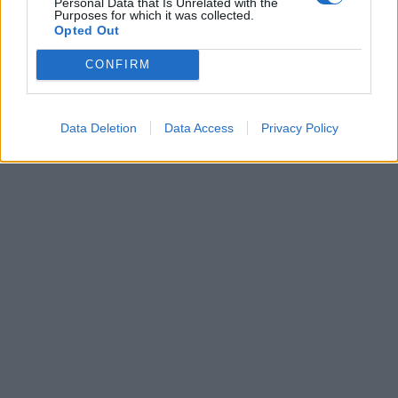
Personal Data that Is Unrelated with the
Purposes for which it was collected.
Opted Out
Leonardo Maria Del Vecchio dall'ex compagna
in ospedale. Le dichiarazioni ai giornalisti
CONFIRM
Data Deletion
Data Access
Privacy Policy