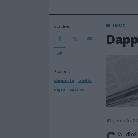
HOME
Condividi:
Dappo
Esplora:
dapporto
otello
nigro
cattivo
15 gennaio 2
C
laudioS