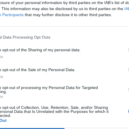
a Crippa. Ancora la donna al centro di
losure of your personal information by third parties on the IAB’s list of
a Tiffany", diretto da Piero Macarinelli,
. This information may also be disclosed by us to third parties on the
IA
 la leggiadra e tenera fragilità di una
Participants
that may further disclose it to other third parties.
 provincia americana, nel mito della
Le
no all'"Otello" di Garella con Dapporto e
da
ui la follia diventa dramma e la donna è
Rudy Giuliani a Come States?
Le
l Data Processing Opt Outs
Trump, Meloni e la strategia
anche carnefice. E sempre la donna è ago
americana
ia tra l'amore-odio di due fratelli,nel duro
o opt-out of the Sharing of my personal data.
tropolitano "Occidente Solitario", con
In
amaria e Filippo Nigro». Din. Dis.
o opt-out of the Sale of my Personal Data.
In
to opt-out of processing my Personal Data for Targeted
ing.
In
o opt-out of Collection, Use, Retention, Sale, and/or Sharing
ersonal Data that Is Unrelated with the Purposes for which it
lected.
Out