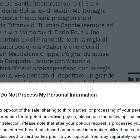
 De Santis interpreteranno (il 3 e 4
cidente Solitario» di Martin Mc Donagh.
cesca Inaudi sarà protagonista di
da Tiffany» di Truman Capote (sempre ad
re a «La Marcolfa» di Dario Fo, a «Uno
entomila» di Pirandello (con la regia di
auteruccio) e a «Gaber è che c'era il
on Maddalena Crippa, c'è grande attesa
 Dapporto. L'attore con Maurizio
farà l'Otello shakespeariano con la regia
rella. «Ho pensato di rispettare un grande
In 
ico come il Rendano e il suo pubblico e poi
 la mia sensibilità di donna e artista: ne è
-
Do Not Process My Personal Information
roposta che, attraverso i lavori di alcune
mportanti compagnie teatrali italiane, vede
to opt-out of the sale, sharing to third parties, or processing of your per
 la donna nella società di ieri e di oggi -
formation for targeted advertising by us, please use the below opt-out s
 Russinova cresciuta a Trieste ma ormai
r selection. Please note that after your opt-out request is processed y
ana di Trastevere - Ecco allora" la
eing interest-based ads based on personal information utilized by us or
i Dario Fò e il testo cult di Gaber rivisitato
disclosed to third parties prior to your opt-out. You may separately opt-