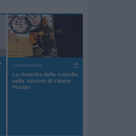
Controtempo
La rinascita della melodia
nelle canzoni di Valerio
Piccolo