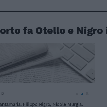
rto fa Otello e Nigro i
a
a
012
a
antamaria, Filippo Nigro, Nicole Murgia,