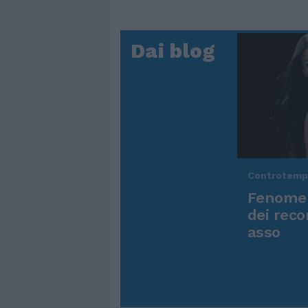
Dai blog
Controtem
Fenomen
dei reco
asso