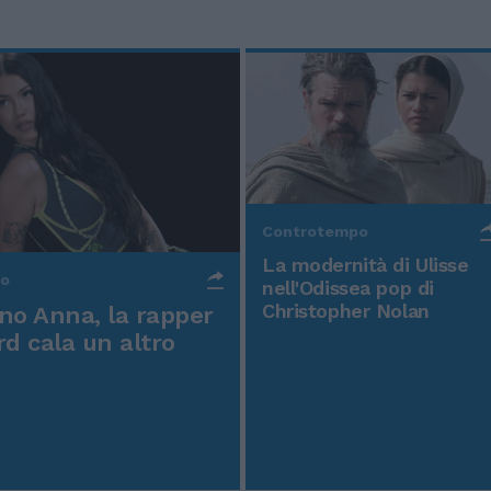
Controtempo
La modernità di Ulisse
po
nell'Odissea pop di
Christopher Nolan
o Anna, la rapper
rd cala un altro