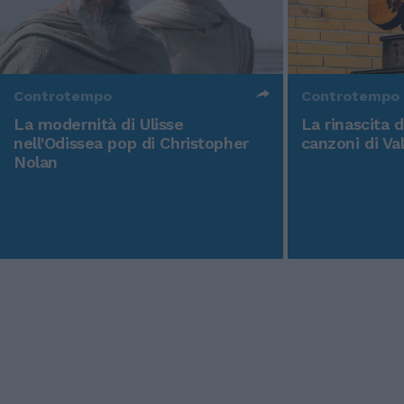
Controtempo
Controtempo
La modernità di Ulisse
La rinascita 
nell'Odissea pop di Christopher
canzoni di Va
Nolan