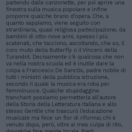
partendo dalle canzonette, per poi aprire una
finestra sulla musica popolare e infine
proporre qualche brano d'opera. Che, a
quanto sappiamo, viene seguito con
strardinaria, quasi religiosa partecipazione, da
bambini di otto-nove anni, spesso i più
scatenati, che tacciono, ascoltando, che so, il
coro muto della Butterfly o il Vincerò della
Turandot. Decisamente c'è qualcosa che non
va nella nostra scuola ed è inutile dare la
colpa a Francesco De Sanctis, padre nobile di
tutti i ministri della pubblica istruzione,
secondo il quale la musica era roba per
femminucce. Qualche stupidaggine
tranchant possiamo permetterla all'autore
della Storia della Letteratura Italiana e allo
stesso Gentile che trascurò l'educazione
musicale ma fece un fior di riforma; chi è
venuto dopo, però, oltre ai mea culpa di rito,
dovrebbe fare mente locale. Basti