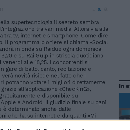
a
a
11
a
della supertecnologia il segreto sembra
l'integrazione tra vari media. Allora via alla
 tra tv, internet e smartphone. Come dire
op. Il programma pioniere si chiama «Social
 andrà in onda su Raidue ogni domenica
 9,20 e su Rai Gulp in striscia quotidiana
l venerdì alle 18,25. I concorrenti si
n gare di ballo, canto, recitazione e
 verà novità risiede nel fatto che i
ri potranno votare i migliori direttamente
In 
, grazie all'applicazione «ChecKinG»,
 gratuitamente e disponibile su
Apple e Android. Il giudizio finale su ogni
 è determinato anche dalle
ioni che ha su internet e da quanti «Mi
oglie sui social network. L'applicazione
permetterà ai telespettatori di continuare