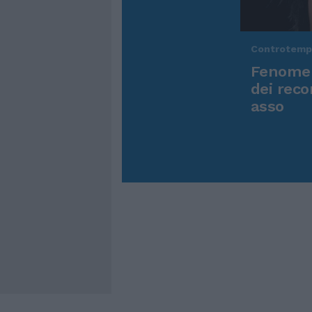
Controtem
Fenomen
dei reco
asso