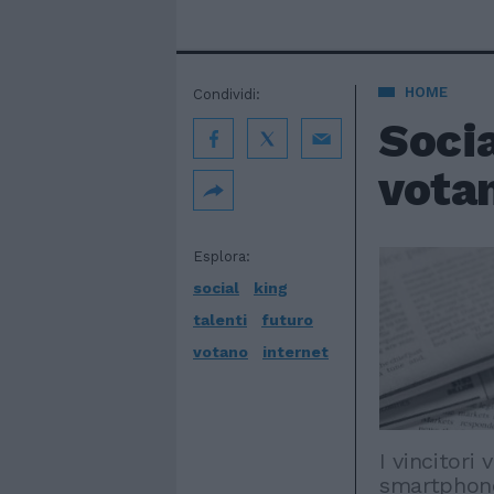
HOME
Condividi:
Socia
votan
Esplora:
social
king
talenti
futuro
votano
internet
I vincitori
smartphone