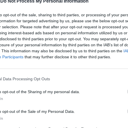
-
Do Not Process My Personal Information
 i concorrenti anche quando la
e non è in onda e di far sapere ai propri
to opt-out of the sale, sharing to third parties, or processing of your per
tatti che si sta guardando il programma, al
formation for targeted advertising by us, please use the below opt-out s
ltri sistemi di check-in e geolocalizzazione
r selection. Please note that after your opt-out request is processed y
 dai più giovani. «Partiremo dal web per
eing interest-based ads based on personal information utilized by us or
Le
ovani in tv usando tutta la
disclosed to third parties prior to your opt-out. You may separately opt-
da
dialità possibile - ha sottolineato il
losure of your personal information by third parties on the IAB’s list of
Rudy Giuliani a Come States?
Le
i Rai Ragazzi, Massimo Liofredi - E daremo
. This information may also be disclosed by us to third parties on the
IA
Trump, Meloni e la strategia
Participants
that may further disclose it to other third parties.
americana
io alla musica, un veicolo importante per
iovani. Useremo tutti i mezzi e gli
he possano attrarre i ragazzi per
 da un altro tipo di tv. Bambini e
l Data Processing Opt Outs
 sono un mondo difficile, vareremo le
uture con molta attenzione». A fare da
o opt-out of the Sharing of my personal data.
o alle esibizioni del talent ci sarà, come
In
il conduttore Ruggero Pasquarelli, 18 anni,
nte di X Factor (Mara Maionchi lo aveva
o opt-out of the Sale of my Personal Data.
 Gianni Morandi), «iscritto a tutti i social
In
sibili». Il programma ha ovviamente un