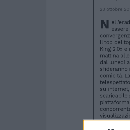
23 ottobre 20
N
ell'era
essere 
convergenza
il top del t
King 2.0» e
mattina alle
dal lunedì a
sfideranno i
comicità. La
telespettato
su internet
scaricabile
piattaforma 
concorrente
visualizzaz
piace» racc
«ChecKinG» 