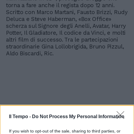
torna a fare anche il regista dopo 12 anni.
Scritto con Marco Martani, Fausto Brizzi, Rudy
Deluca e Steve Haberman, «Box Office»
scherza sul Signore degli Anelli, Avatar, Harry
Potter, Il Gladiatore, Il codice da Vinci, e molti
altri film di successo. Tra le partecipazioni
straordinarie Gina Lollobrigida, Bruno Pizzul,
Aldo Biscardi, Ric.
Il Tempo -
Do Not Process My Personal Information
If you wish to opt-out of the sale, sharing to third parties, or