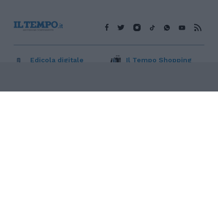
Edicola digitale
Il Tempo Shopping
Cookie Policy
Privacy Policy
Condizioni Generali
Contatti
Pubblicità
Credits
Modello 231
Preferenze Privacy
Assistenza
Sede legale: Piazza Colonna, 366 - 00187 Roma CF e P. Iva e
Iscriz. Registro Imprese Roma: 13486391009 REA Roma n°
1450962 Cap. Sociale € 25.000,00 i.v. © Copyright IlTempo. Srl -
ISSN (sito web): 1721-4084
TORNA SU