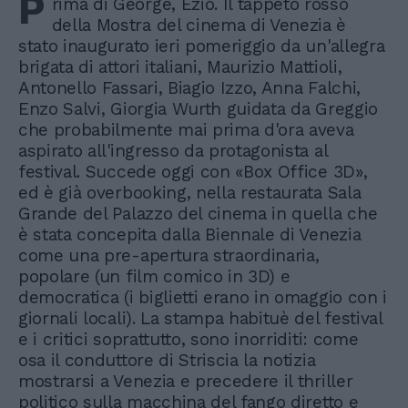
P
rima di George, Ezio. Il tappeto rosso
della Mostra del cinema di Venezia è
stato inaugurato ieri pomeriggio da un'allegra
brigata di attori italiani, Maurizio Mattioli,
Antonello Fassari, Biagio Izzo, Anna Falchi,
Enzo Salvi, Giorgia Wurth guidata da Greggio
che probabilmente mai prima d'ora aveva
aspirato all'ingresso da protagonista al
festival. Succede oggi con «Box Office 3D»,
ed è già overbooking, nella restaurata Sala
Grande del Palazzo del cinema in quella che
è stata concepita dalla Biennale di Venezia
come una pre-apertura straordinaria,
popolare (un film comico in 3D) e
democratica (i biglietti erano in omaggio con i
giornali locali). La stampa habituè del festival
e i critici soprattutto, sono inorriditi: come
osa il conduttore di Striscia la notizia
mostrarsi a Venezia e precedere il thriller
politico sulla macchina del fango diretto e