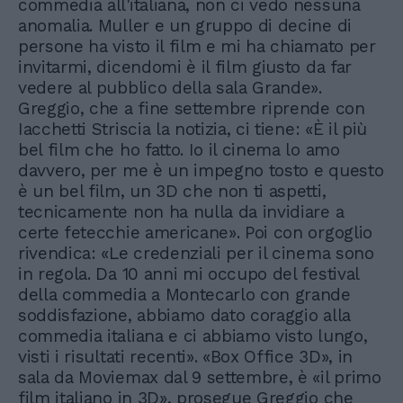
commedia all'italiana, non ci vedo nessuna
anomalia. Muller e un gruppo di decine di
persone ha visto il film e mi ha chiamato per
invitarmi, dicendomi è il film giusto da far
vedere al pubblico della sala Grande».
Greggio, che a fine settembre riprende con
Iacchetti Striscia la notizia, ci tiene: «È il più
bel film che ho fatto. Io il cinema lo amo
davvero, per me è un impegno tosto e questo
è un bel film, un 3D che non ti aspetti,
tecnicamente non ha nulla da invidiare a
certe fetecchie americane». Poi con orgoglio
rivendica: «Le credenziali per il cinema sono
in regola. Da 10 anni mi occupo del festival
della commedia a Montecarlo con grande
soddisfazione, abbiamo dato coraggio alla
commedia italiana e ci abbiamo visto lungo,
visti i risultati recenti». «Box Office 3D», in
sala da Moviemax dal 9 settembre, è «il primo
film italiano in 3D», prosegue Greggio che