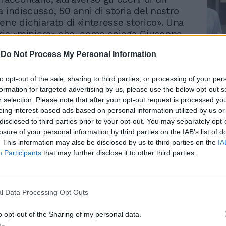
 indiscusso, 50 anni di storia del nostro
ene dichiarato di «interesse storico». Una
ria «miniera» che, come spiega Giuseppe,
 scoprire». «La prima cosa che faremo -
-
Do Not Process My Personal Information
sarà sistematizzare l'archivio. Siamo
Le
enziosamente e in sordina lavoreremo alla
da
iccoli gioielli». Per ora si sa ancora poco
to opt-out of the sale, sharing to third parties, or processing of your per
Rudy Giuliani a Come States?
Le
formation for targeted advertising by us, please use the below opt-out s
Trump, Meloni e la strategia
o di queste carte, ma i figli di Cossiga
r selection. Please note that after your opt-out request is processed y
americana
ubbi: «Non ci aspettiamo di trovare la
eing interest-based ads based on personal information utilized by us or
bbattimento del Dc9 Itavia nei cieli di
disclosed to third parties prior to your opt-out. You may separately opt-
c'è molto materiale che forse potrà far
losure of your personal information by third parties on the IAB’s list of
 diverso su fatti degli ultimi 50 anni. Ci
. This information may also be disclosed by us to third parties on the
IA
iù possibile lontani dalla politica attuale.
Participants
that may further disclose it to other third parties.
ha già chiesto di tirare fuori i carteggi
te e Fini. Lo faremo, ma non domani».
 impossibile ridurre una personalità così
l Data Processing Opt Outs
lla sola politica. Per questo sarà
e, ad esempio, approfondire la
o opt-out of the Sharing of my personal data.
 del «Cossiga-economico» e dei suoi