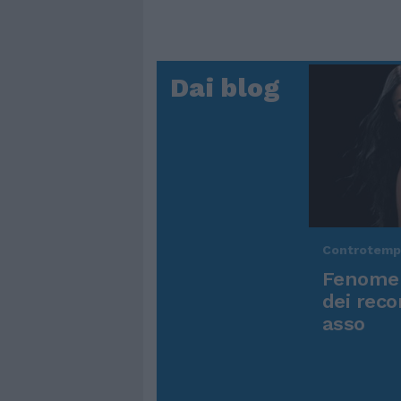
Dai blog
Controtem
Fenomen
dei reco
asso