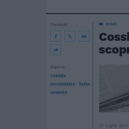
HOME
Condividi:
Cossi
scopr
Esplora:
cossiga
picconatore
tutto
scoprire
31 luglio 2011