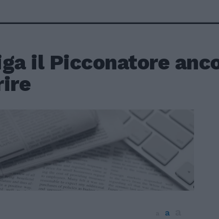
ga il Picconatore anco
ire
a
a
a