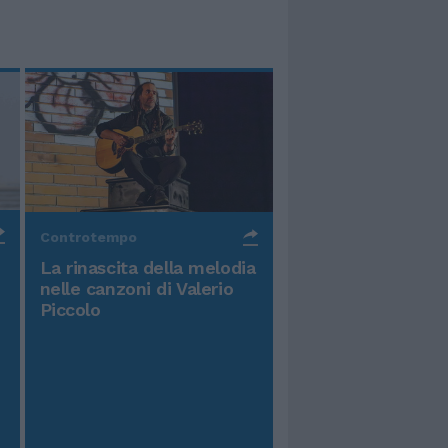
Controtempo
La rinascita della melodia
nelle canzoni di Valerio
Piccolo