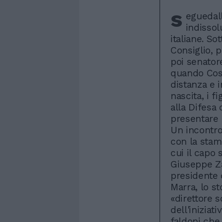
s
eguedal
indissol
italiane. So
Consiglio, 
poi senatore
quando Coss
distanza e 
nascita, i f
alla Difesa
presentare 
Un incontro
con la stam
cui il capo 
Giuseppe Za
presidente
Marra, lo s
«direttore s
dell'iniziat
faldoni che