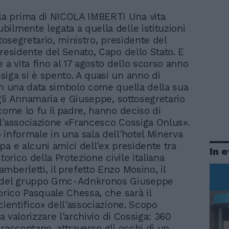
la prima di NICOLA IMBERTI Una vita
ubilmente legata a quella delle istituzioni
ttosegretario, ministro, presidente del
presidente del Senato, Capo dello Stato. E
 a vita fino al 17 agosto dello scorso anno
iga si è spento. A quasi un anno di
in una data simbolo come quella della sua
igli Annamaria e Giuseppe, sottosegretario
 come lo fu il padre, hanno deciso di
l'associazione «Francesco Cossiga Onlus».
 informale in una sala dell'hotel Minerva
pa e alcuni amici dell'ex presidente tra
In 
storico della Protezione civile italiana
mberletti, il prefetto Enzo Mosino, il
 del gruppo Gmc-Adnkronos Giuseppe
torico Pasquale Chessa, che sarà il
cientifico» dell'associazione. Scopo
iva valorizzare l'archivio di Cossiga: 360
 raccontano, attraverso gli occhi di un