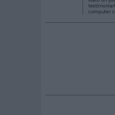
testimoniarl
computer ch