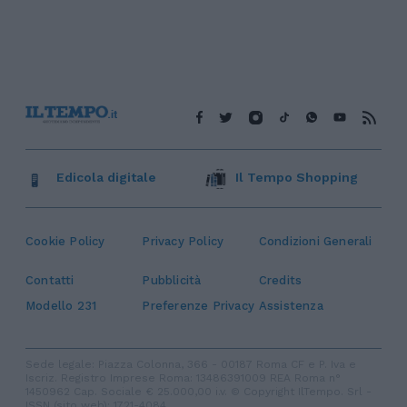
Edicola digitale
Il Tempo Shopping
Cookie Policy
Privacy Policy
Condizioni Generali
Contatti
Pubblicità
Credits
Modello 231
Preferenze Privacy
Assistenza
Sede legale: Piazza Colonna, 366 - 00187 Roma CF e P. Iva e
Iscriz. Registro Imprese Roma: 13486391009 REA Roma n°
1450962 Cap. Sociale € 25.000,00 i.v. © Copyright IlTempo. Srl -
ISSN (sito web): 1721-4084