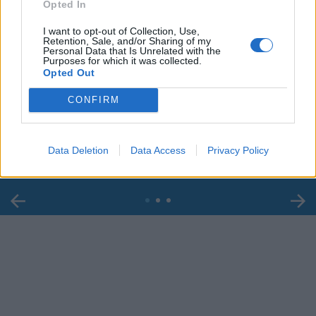
Opted In
I want to opt-out of Collection, Use,
Retention, Sale, and/or Sharing of my
Personal Data that Is Unrelated with the
Purposes for which it was collected.
Opted Out
00:00
01:16
CONFIRM
Leonardo Maria Del Vecchio dall'ex compagna
in ospedale. Le dichiarazioni ai giornalisti
Data Deletion
Data Access
Privacy Policy