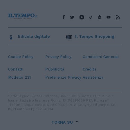
Edicola digitale
Il Tempo Shopping
Cookie Policy
Privacy Policy
Condizioni Generali
Contatti
Pubblicità
Credits
Modello 231
Preferenze Privacy
Assistenza
Sede legale: Piazza Colonna, 366 - 00187 Roma CF e P. Iva e
Iscriz. Registro Imprese Roma: 13486391009 REA Roma n°
1450962 Cap. Sociale € 25.000,00 i.v. © Copyright IlTempo. Srl -
ISSN (sito web): 1721-4084
TORNA SU