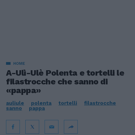
HOME
A-Ulì-Ulè Polenta e tortelli le
filastrocche che sanno di
«pappa»
auliule
polenta
tortelli
filastrocche
sanno
pappa