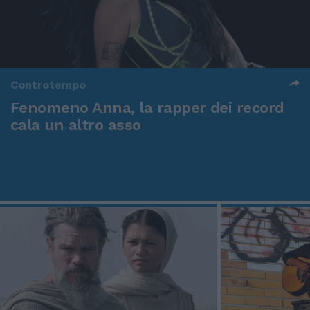
Controtempo
Fenomeno Anna, la rapper dei record
cala un altro asso