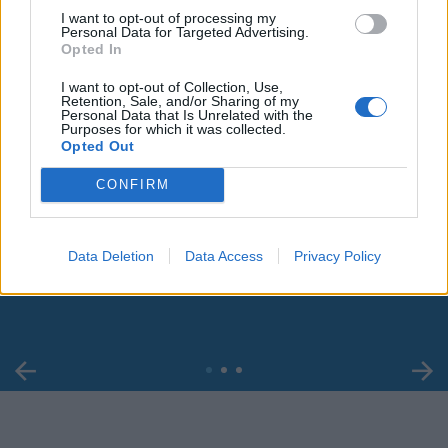
I want to opt-out of processing my
Personal Data for Targeted Advertising.
Opted In
I want to opt-out of Collection, Use,
Retention, Sale, and/or Sharing of my
Personal Data that Is Unrelated with the
Purposes for which it was collected.
Opted Out
CONFIRM
00:00
01:16
Data Deletion
Data Access
Privacy Policy
Leonardo Maria Del Vecchio dall'ex compagna
in ospedale. Le dichiarazioni ai giornalisti