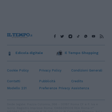
Edicola digitale
Il Tempo Shopping
Cookie Policy
Privacy Policy
Condizioni Generali
Contatti
Pubblicità
Credits
Modello 231
Preferenze Privacy
Assistenza
Sede legale: Piazza Colonna, 366 - 00187 Roma CF e P. Iva e
Iscriz. Registro Imprese Roma: 13486391009 REA Roma n°
1450962 Cap. Sociale € 25.000,00 i.v. © Copyright IlTempo. Srl -