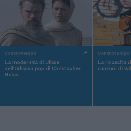
Controtempo
Controtempo
La modernità di Ulisse
La rinascita 
nell'Odissea pop di Christopher
canzoni di Va
Nolan