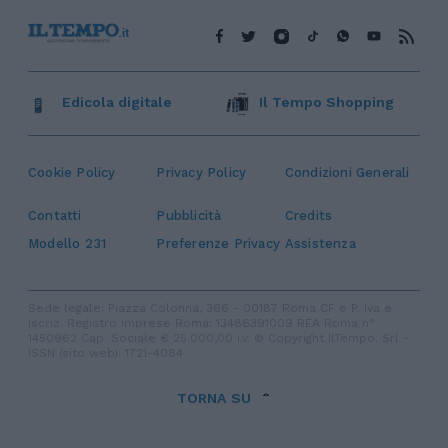
Edicola digitale
Il Tempo Shopping
Cookie Policy
Privacy Policy
Condizioni Generali
Contatti
Pubblicità
Credits
Modello 231
Preferenze Privacy
Assistenza
Sede legale: Piazza Colonna, 366 - 00187 Roma CF e P. Iva e
Iscriz. Registro Imprese Roma: 13486391009 REA Roma n°
1450962 Cap. Sociale € 25.000,00 i.v. © Copyright IlTempo. Srl -
ISSN (sito web): 1721-4084
TORNA SU