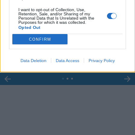
I want to opt-out of Collection, Use,
Retention, Sale, and/or Sharing of my
Personal Data that Is Unrelated with the
Purposes for which it was collected.
Opted Out
00:00
01:16
CONFIRM
Leonardo Maria Del Vecchio dall'ex compagna
in ospedale. Le dichiarazioni ai giornalisti
Data Deletion
Data Access
Privacy Policy