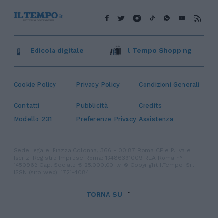
Edicola digitale
Il Tempo Shopping
Cookie Policy
Privacy Policy
Condizioni Generali
Contatti
Pubblicità
Credits
Modello 231
Preferenze Privacy
Assistenza
Sede legale: Piazza Colonna, 366 - 00187 Roma CF e P. Iva e
Iscriz. Registro Imprese Roma: 13486391009 REA Roma n°
1450962 Cap. Sociale € 25.000,00 i.v. © Copyright IlTempo. Srl -
ISSN (sito web): 1721-4084
TORNA SU