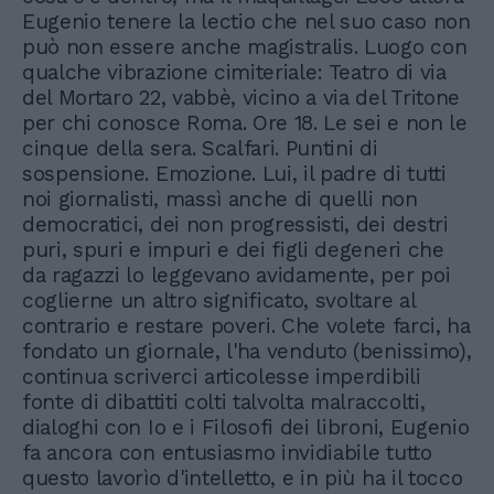
Eugenio tenere la lectio che nel suo caso non
può non essere anche magistralis. Luogo con
qualche vibrazione cimiteriale: Teatro di via
del Mortaro 22, vabbè, vicino a via del Tritone
per chi conosce Roma. Ore 18. Le sei e non le
cinque della sera. Scalfari. Puntini di
sospensione. Emozione. Lui, il padre di tutti
noi giornalisti, massì anche di quelli non
democratici, dei non progressisti, dei destri
puri, spuri e impuri e dei figli degeneri che
da ragazzi lo leggevano avidamente, per poi
coglierne un altro significato, svoltare al
contrario e restare poveri. Che volete farci, ha
fondato un giornale, l'ha venduto (benissimo),
continua scriverci articolesse imperdibili
fonte di dibattiti colti talvolta malraccolti,
dialoghi con Io e i Filosofi dei libroni, Eugenio
fa ancora con entusiasmo invidiabile tutto
questo lavorìo d'intelletto, e in più ha il tocco