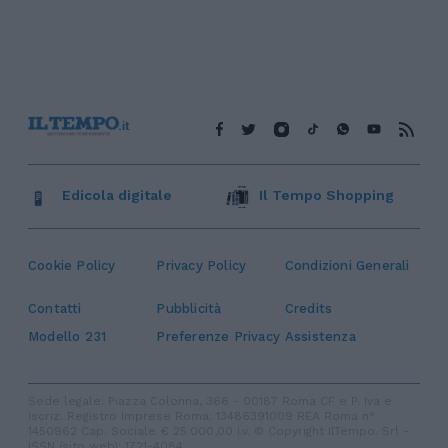
Edicola digitale
Il Tempo Shopping
Cookie Policy
Privacy Policy
Condizioni Generali
Contatti
Pubblicità
Credits
Modello 231
Preferenze Privacy
Assistenza
Sede legale: Piazza Colonna, 366 - 00187 Roma CF e P. Iva e
Iscriz. Registro Imprese Roma: 13486391009 REA Roma n°
1450962 Cap. Sociale € 25.000,00 i.v. © Copyright IlTempo. Srl -
ISSN (sito web): 1721-4084