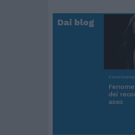
Dai blog
Controtem
Fenomen
dei reco
asso