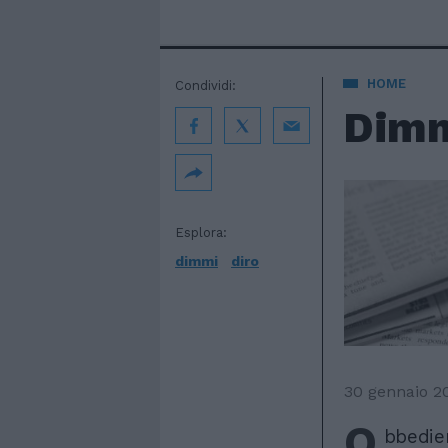
HOME
Condividi:
Dimmi
Esplora:
dimmi
diro
30 gennaio 2
O
bbedien