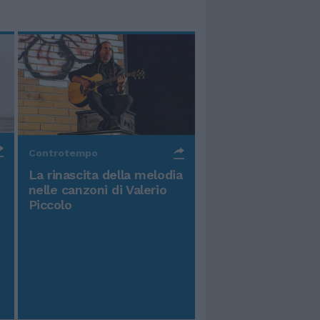
Controtempo
La rinascita della melodia
nelle canzoni di Valerio
Piccolo