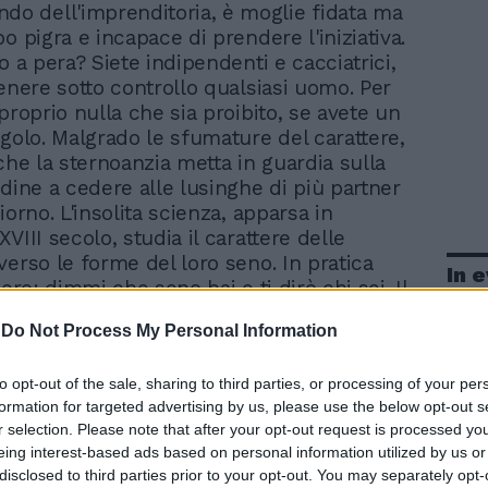
do dell'imprenditoria, è moglie fidata ma
o pigra e incapace di prendere l'iniziativa.
o a pera? Siete indipendenti e cacciatrici,
tenere sotto controllo qualsiasi uomo. Per
proprio nulla che sia proibito, se avete un
ngolo. Malgrado le sfumature del carattere,
che la sternoanzia metta in guardia sulla
udine a cedere alle lusinghe di più partner
iorno. L'insolita scienza, apparsa in
VIII secolo, studia il carattere delle
verso le forme del loro seno. In pratica
In 
iero: dimmi che seno hai e ti dirò chi sei. Il
a a una mela? Sei frigida. Casalinga
-
Do Not Process My Personal Information
esso più intelligente di tuo marito, provi
sizione per rendere felice il partner. Piena
to opt-out of the sale, sharing to third parties, or processing of your per
mante della vita, se hai un seno che
formation for targeted advertising by us, please use the below opt-out s
una melanzana sei una piacevole
r selection. Please note that after your opt-out request is processed y
il neo? Rischi di sottomettere il maschio.
eing interest-based ads based on personal information utilized by us or
arte, dopo quelle a cipolla che fanno
disclosed to third parties prior to your opt-out. You may separately opt-