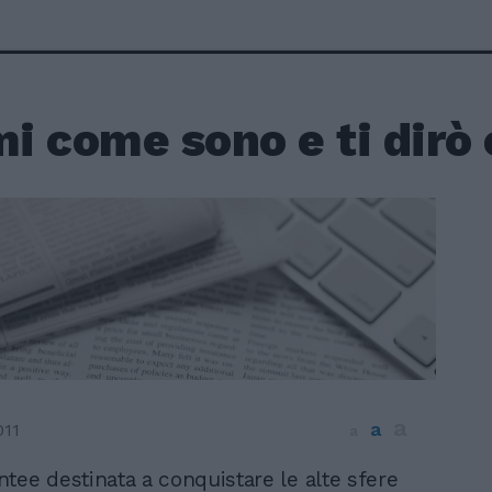
 come sono e ti dirò 
a
a
011
a
tee destinata a conquistare le alte sfere