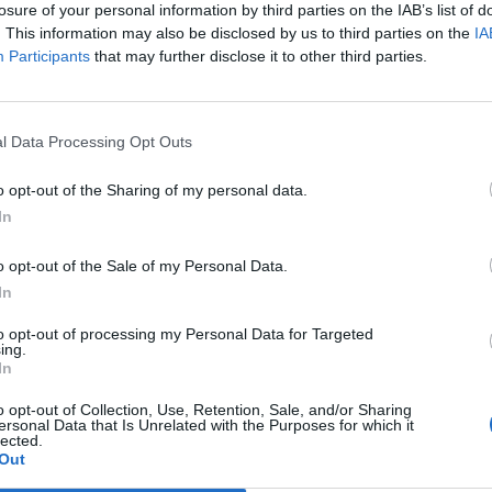
te piangere, non tutte le tette sono
losure of your personal information by third parties on the IAB’s list of
 avete al silicone? Siete delle giovincelle
. This information may also be disclosed by us to third parties on the
IA
scorrere week-end in piena armonia: poi
Participants
that may further disclose it to other third parties.
differenza. Non adatte ad avere una
Le
ete diffidenti e narcisiste. Se fate sesso è
da
le e non molto sensuale. La vostra
Rudy Giuliani a Come States?
Le
l Data Processing Opt Outs
Trump, Meloni e la strategia
 ve la giocate sui capezzoli. Quelli dritti
americana
 delle donne generose e dominanti. Che
o opt-out of the Sharing of my personal data.
sso orale e la classica posizione del
In
. Rivelano al contrario una mente
, i capezzoli piccoli. Anche se è nella
o opt-out of the Sale of my Personal Data.
lla «rosa» intorno che si gioca la partita:
In
olore delicato, rivela una personalità
gentile. Mentre se di colore bruno, indica
to opt-out of processing my Personal Data for Targeted
ing.
ppassionata ed avventurosa. Rob.Mar.
In
o opt-out of Collection, Use, Retention, Sale, and/or Sharing
ersonal Data that Is Unrelated with the Purposes for which it
lected.
Out