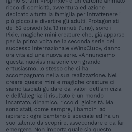
Iginio Straffi. «PopPixie» è un cartone animato
ricco di comicità, avventura ed azione
dedicato a tutta la famiglia per intrattenere i
più piccoli e divertire gli adulti. Protagonisti
dei 52 episodi (da 13 minuti l'uno), sono i
Pixie, magiche mini creature che, già apparse
per la prima volta nella seconda serie del
successo internazionale «WinxClub», danno
ora vita ad una nuova serie. «Annunciamo
questa nuovissima serie con grande
entusiasmo, lo stesso che ci ha
accompagnato nella sua realizzazione. Nel
creare queste mini e magiche creature ci
siamo lasciati guidare dai valori dell'amicizia
e dell'allegria: il risultato è un mondo
incantato, dinamico, ricco di gioiosità. Ma
sono stati, come sempre, i bambini ad
ispirarci: ogni bambino è speciale ed ha un
suo talento da scoprire, assecondare e da far
emergere. Non importa quale sia questo