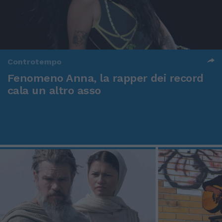
Controtempo
Fenomeno Anna, la rapper dei record
cala un altro asso