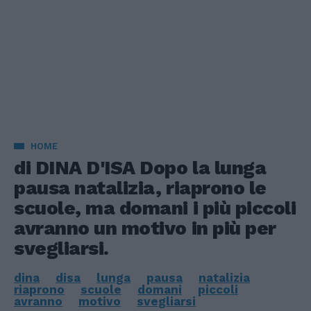
HOME
di DINA D'ISA Dopo la lunga
pausa natalizia, riaprono le
scuole, ma domani i più piccoli
avranno un motivo in più per
svegliarsi.
dina
disa
lunga
pausa
natalizia
riaprono
scuole
domani
piccoli
avranno
motivo
svegliarsi