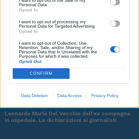
I want to opt-out of the Sale of my
Personal Data.
Opted In
I want to opt-out of processing my
Personal Data for Targeted Advertising.
Opted In
I want to opt-out of Collection, Use,
Retention, Sale, and/or Sharing of my
Personal Data that Is Unrelated with the
Purposes for which it was collected.
Opted Out
CONFIRM
Data Deletion
Data Access
Privacy Policy
00:00
01:16
Leonardo Maria Del Vecchio dall'ex compagna
in ospedale. Le dichiarazioni ai giornalisti