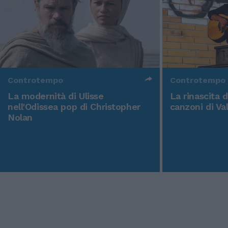
Controtempo
Controtempo
La modernità di Ulisse
La rinascita 
nell'Odissea pop di Christopher
canzoni di Va
Nolan