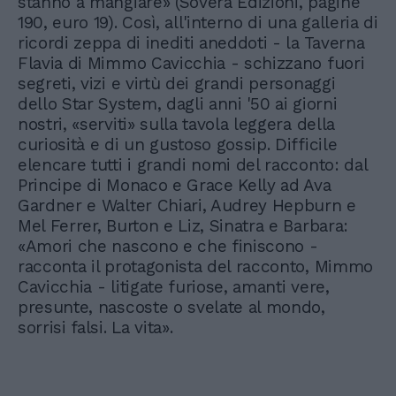
stanno a mangiare» (Sovera Edizioni, pagine
190, euro 19). Così, all'interno di una galleria di
ricordi zeppa di inediti aneddoti - la Taverna
Flavia di Mimmo Cavicchia - schizzano fuori
segreti, vizi e virtù dei grandi personaggi
dello Star System, dagli anni '50 ai giorni
nostri, «serviti» sulla tavola leggera della
curiosità e di un gustoso gossip. Difficile
elencare tutti i grandi nomi del racconto: dal
Principe di Monaco e Grace Kelly ad Ava
Gardner e Walter Chiari, Audrey Hepburn e
Mel Ferrer, Burton e Liz, Sinatra e Barbara:
«Amori che nascono e che finiscono -
racconta il protagonista del racconto, Mimmo
Cavicchia - litigate furiose, amanti vere,
presunte, nascoste o svelate al mondo,
sorrisi falsi. La vita».