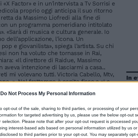
i «X Factor» e in un'intervista a Tv Sorrisi e
dicola proprio oggi anticipa il suo ritorno
iretta da Massimo Liofredi alla fine di
on un programma pomeridiano intitolato
. «Sarà di musica e cultura generale. Io
o dell'applicazione, l'icona. Un
p e giovanilista», spiega l'artista. Su chi
esi non ha voluto che tornasse in Rai,
iara: «Il direttore di Raidue, Massimo
n aveva intenzione di lasciarmi a casa...
reti mi volevano tutti. Victoria Cabello, Mtv,
In 
ene...». Nel frattempo è ospite fisso a «Le
rbariche» su La7. E l'esclusiva con la Rai?
-
Do Not Process My Personal Information
una lettera alla Rai: se non mi date una
ro 20 giorni faccio cadere l'esclusiva. Loro
to opt-out of the sale, sharing to third parties, or processing of your per
eanche ritirato la raccomandata...». Della
formation for targeted advertising by us, please use the below opt-out s
one ai giornali sull'uso della droga
r selection. Please note that after your opt-out request is processed y
vuole più parlare: «Vorrei superarla, non
eing interest-based ads based on personal information utilized by us or
la costante. Non è interessante, è una
disclosed to third parties prior to your opt-out. You may separately opt-