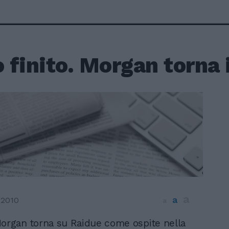
o finito. Morgan torna 
a
a
 2010
a
organ torna su Raidue come ospite nella