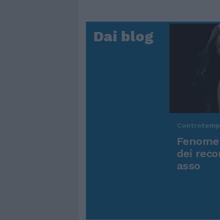
Dai blog
Controtem
Fenomen
dei reco
asso