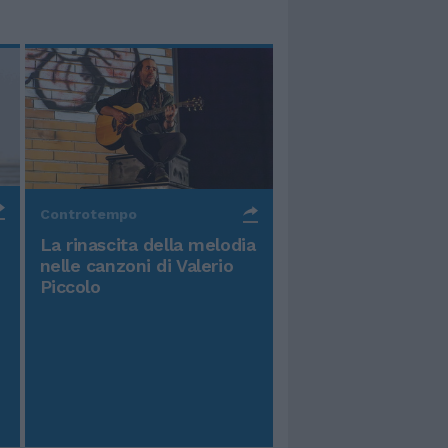
Controtempo
La rinascita della melodia
nelle canzoni di Valerio
Piccolo