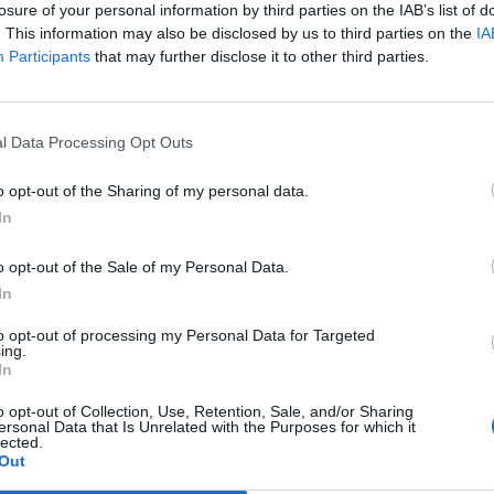
 gli amici veri sono stati Celentano e
losure of your personal information by third parties on the IAB’s list of
, Simona Ventura, Liofredi, Fossati, quelli
. This information may also be disclosed by us to third parties on the
IA
ono delle possibilità e mi difendono di
Participants
that may further disclose it to other third parties.
 mondo "pecoronico"». Pensa ancora a
Le
Come cantante? No non ci penso più.
da
 è passato, è morto, l'hanno ucciso. Ci
Rudy Giuliani a Come States?
Le
l Data Processing Opt Outs
Trump, Meloni e la strategia
irettore artistico!». «Sono felice del
americana
Morgan a X Factor pur se soltanto per una
o opt-out of the Sharing of my personal data.
ichiarato la senatrice del Pdl Ombretta
In
ro della commissione Istruzione e
 Palazzo Madama - Non posso nascondere
o opt-out of the Sale of my Personal Data.
assenza è stata molto avvertita. Ho avuto
In
prezzarlo anche nelle superbe
oni delle canzoni di mio marito, Giorgio
to opt-out of processing my Personal Data for Targeted
ing.
In
o opt-out of Collection, Use, Retention, Sale, and/or Sharing
ersonal Data that Is Unrelated with the Purposes for which it
lected.
Out