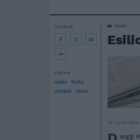
HOME
Condividi:
Esili
Esplora:
esilio
finito
morgan
torna
14 novembre
D
aoggi M