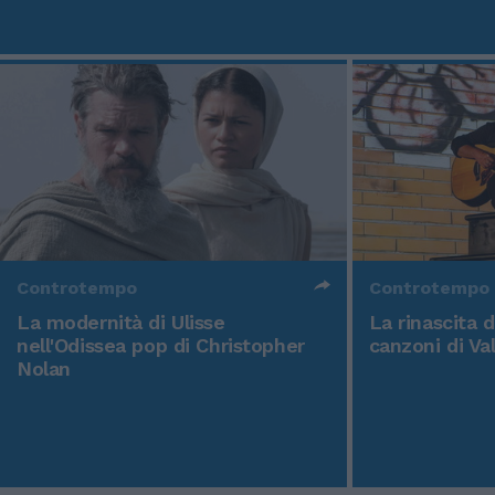
Controtempo
Controtempo
La modernità di Ulisse
La rinascita 
nell'Odissea pop di Christopher
canzoni di Va
Nolan