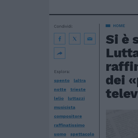
HOME
Condividi:
Si è 
Lutta
raffi
Esplora:
dei «
spento
laltra
telev
notte
trieste
lelio
luttazzi
musicista
compositore
raffinatissimo
uomo
spettacolo