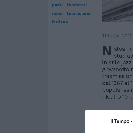
padri
fondatori
radio
televisione
italiane
11 luglio 2010
N
atoa Tr
studiat
in stile jazz
giovanotto 
trasmission
dal 1967 al
popolarissi
«Teatro 10», 
Il Tempo 