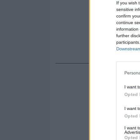
If you wish 
sensitive in
confirm you
continue se
information 
further disc
participants
Downstream 
Persona
I want t
Opted 
I want t
Opted 
I want 
Advertis
Opted 