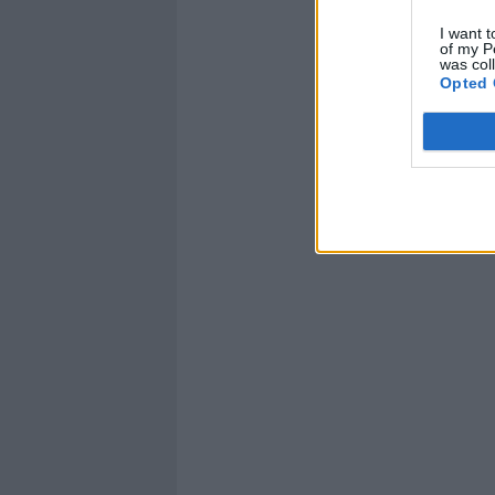
I want t
of my P
was col
Opted 