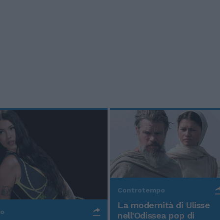
Controtempo
La modernità di Ulisse
po
nell'Odissea pop di