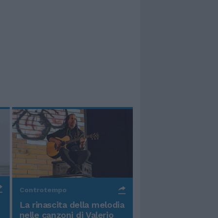
Controtempo
La rinascita della melodia
nelle canzoni di Valerio