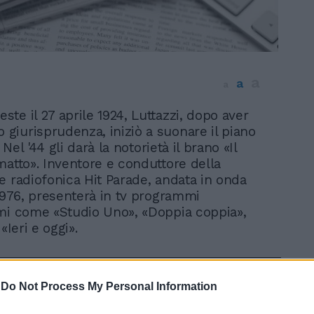
a
a
a
ieste il 27 aprile 1924, Luttazzi, dopo aver
o giurisprudenza, iniziò a suonare il piano
. Nel '44 gli darà la notorietà il brano «Il
matto». Inventore e conduttore della
e radiofonica Hit Parade, andata in onda
 1976, presenterà in tv programmi
mi come «Studio Uno», «Doppia coppia»,
«Ieri e oggi».
-
Do Not Process My Personal Information
In 