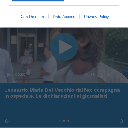
Data Deletion
Data Access
Privacy Policy
00:00
01:16
Leonardo Maria Del Vecchio dall'ex compagna
in ospedale. Le dichiarazioni ai giornalisti