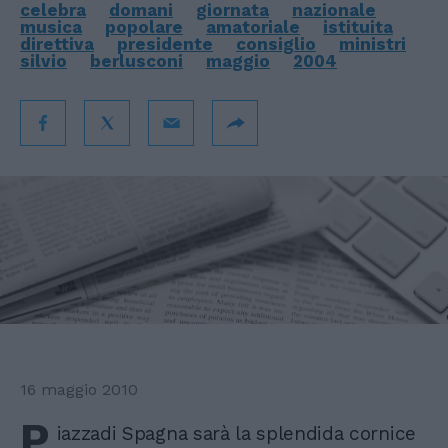
celebra
domani
giornata
nazionale
musica
popolare
amatoriale
istituita
direttiva
presidente
consiglio
ministri
silvio
berlusconi
maggio
2004
16 maggio 2010
P
iazzadi Spagna sarà la splendida cornice