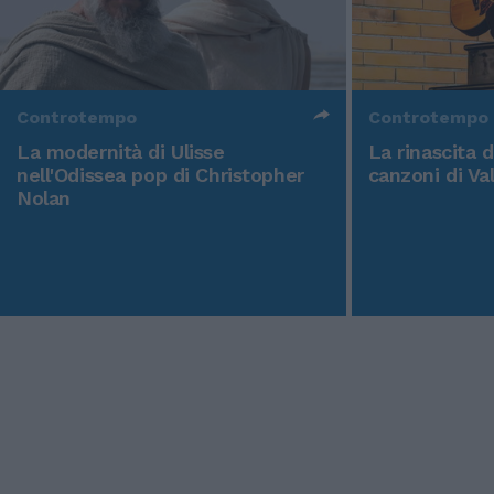
Controtempo
Controtempo
La modernità di Ulisse
La rinascita 
nell'Odissea pop di Christopher
canzoni di Va
Nolan