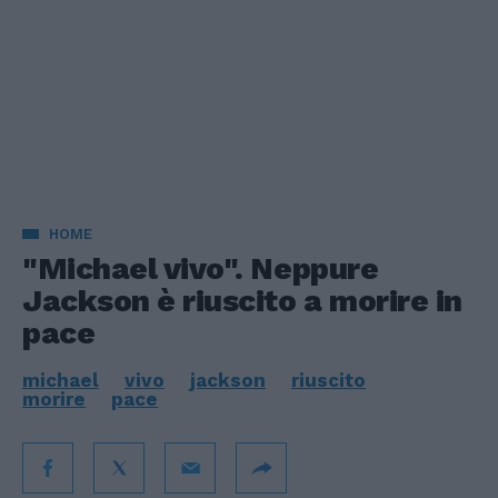
HOME
"Michael vivo". Neppure
Jackson è riuscito a morire in
pace
michael
vivo
jackson
riuscito
morire
pace