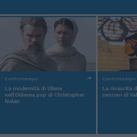
Controtempo
Controtempo
La modernità di Ulisse
La rinascita 
nell'Odissea pop di Christopher
canzoni di Va
Nolan