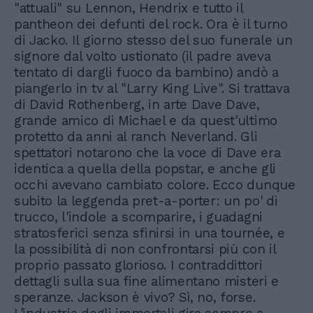
"attuali" su Lennon, Hendrix e tutto il
pantheon dei defunti del rock. Ora è il turno
di Jacko. Il giorno stesso del suo funerale un
signore dal volto ustionato (il padre aveva
tentato di dargli fuoco da bambino) andò a
piangerlo in tv al "Larry King Live". Si trattava
di David Rothenberg, in arte Dave Dave,
grande amico di Michael e da quest'ultimo
protetto da anni al ranch Neverland. Gli
spettatori notarono che la voce di Dave era
identica a quella della popstar, e anche gli
occhi avevano cambiato colore. Ecco dunque
subito la leggenda pret-a-porter: un po' di
trucco, l'indole a scomparire, i guadagni
stratosferici senza sfinirsi in una tournée, e
la possibilità di non confrontarsi più con il
proprio passato glorioso. I contraddittori
dettagli sulla sua fine alimentano misteri e
speranze. Jackson è vivo? Sì, no, forse.