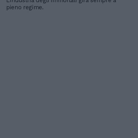
L'industria degli immortali gira sempre a
pieno regime.