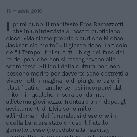
16 maggio 2010
I
primi dubbi li manifestò Eros Ramazzotti,
che in un'intervista al nostro quotidiano
disse: «Ma siamo proprio sicuri che Michael
Jackson sia morto?». Il giorno dopo, l'articolo
de "Il Tempo" finì su tutti i blog dei fans del
re del pop, che non si rassegnavano alla
scomparsa. Gli idoli della cultura pop non
possono morire per davvero: sono costretti a
vivere nell'immaginario di più generazioni,
plastificati e - anche se resi incorporei dal
mito - in qualche misura condannati
all'eterna giovinezza. Trentatre anni dopo, gli
avvistamenti di Elvis sono milioni:
all'indomani del funerale, si disse che in
quella bara era stato chiuso il fratello
gemello Jesse (deceduto alla nascita),
mentre the Pelvis si sottraeva alle minacce