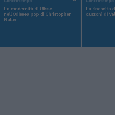
Controtempo
Controtempo
La modernità di Ulisse
La rinascita 
nell'Odissea pop di Christopher
canzoni di Va
Nolan