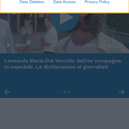
Data Deletion
Data Access
Privacy Policy
00:00
01:16
Leonardo Maria Del Vecchio dall'ex compagna
in ospedale. Le dichiarazioni ai giornalisti