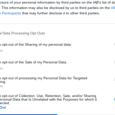
losure of your personal information by third parties on the IAB’s list of
. This information may also be disclosed by us to third parties on the
IA
Participants
that may further disclose it to other third parties.
Le
da
Rudy Giuliani a Come States?
Le
l Data Processing Opt Outs
Trump, Meloni e la strategia
americana
o opt-out of the Sharing of my personal data.
In
o opt-out of the Sale of my Personal Data.
In
to opt-out of processing my Personal Data for Targeted
ing.
In
o opt-out of Collection, Use, Retention, Sale, and/or Sharing
ersonal Data that Is Unrelated with the Purposes for which it
lected.
Out