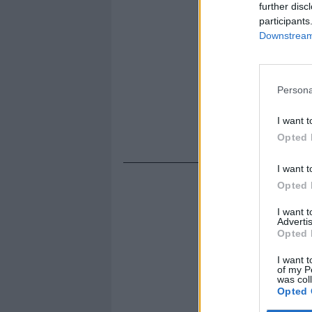
further disc
participants
Downstream 
Persona
I want t
Opted 
I want t
Opted 
I want 
Advertis
Opted 
I want t
of my P
was col
Opted 