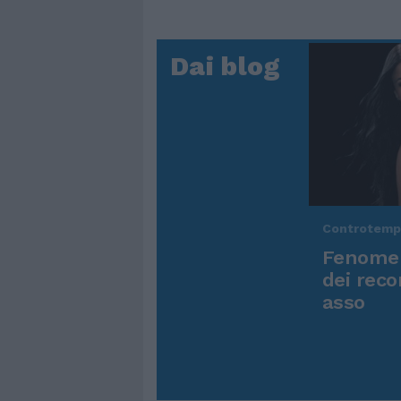
Dai blog
Controtem
Fenomen
dei reco
asso