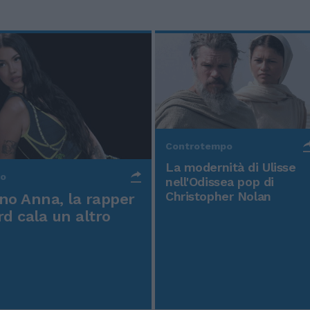
Controtempo
La modernità di Ulisse
po
nell'Odissea pop di
Christopher Nolan
o Anna, la rapper
rd cala un altro