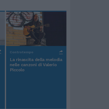
Controtempo
La rinascita della melodia
nelle canzoni di Valerio
Piccolo