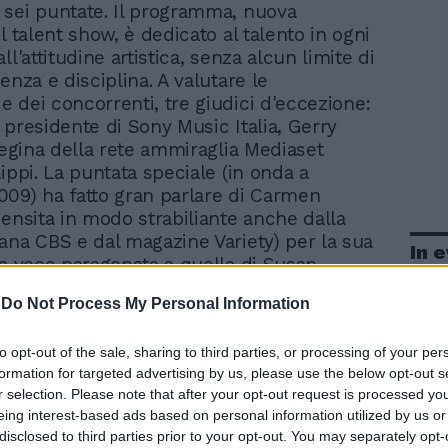
 sei puntate. Il programma, nuova
l talent show, è dedicato al talento in ogni
ll'attitudine artistica, senza alcun limite di
enza e disciplina. A valutare le
 dei concorrenti, tre giudici d'eccezione:
 presidente di Sony Music Italia, Gerry
 regina della rete ammiraglia Mediaset
ippi. La puntata speciale (in onda a
09) ha fatto gran parlare di Carmen
censita in modo strabiliante anche dalla
ana CBS e dal magazine Variety) per la sua
In 
ia voce paragonata a quella di Susan
mediatico internazionale e finalista della
-
Do Not Process My Personal Information
lese «Britain's got Talent». A condurre sul
 back stage Geppi Cucciari e Simone
to opt-out of the sale, sharing to third parties, or processing of your per
co.
formation for targeted advertising by us, please use the below opt-out s
r selection. Please note that after your opt-out request is processed y
eing interest-based ads based on personal information utilized by us or
disclosed to third parties prior to your opt-out. You may separately opt-