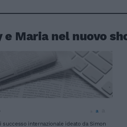
y e Maria nel nuovo s
a
a
0
a
i successo internazionale ideato da Simon