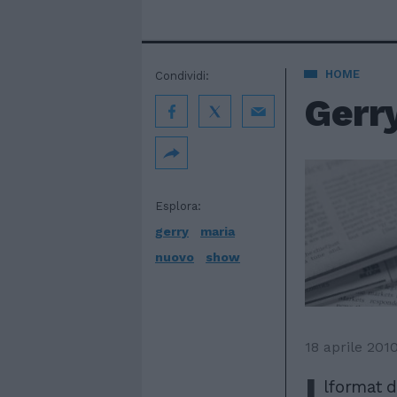
HOME
Condividi:
Gerr
Esplora:
gerry
maria
nuovo
show
18 aprile 201
I
lformat d