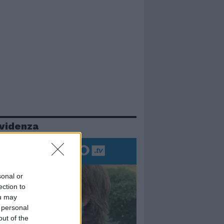
evidenza
sonal or
ection to
ou may
 personal
out of the