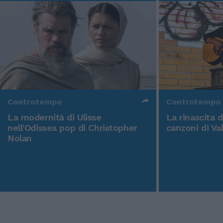
Controtempo
Controtempo
La modernità di Ulisse
La rinascita 
nell'Odissea pop di Christopher
canzoni di Va
Nolan