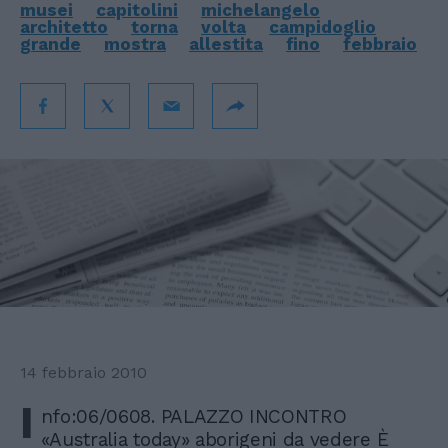
musei
capitolini
michelangelo
architetto
torna
volta
campidoglio
grande
mostra
allestita
fino
febbraio
14 febbraio 2010
I
nfo:06/0608. PALAZZO INCONTRO
«Australia today» aborigeni da vedere È