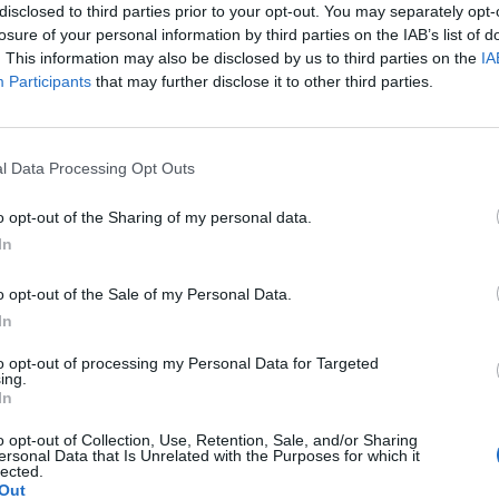
disclosed to third parties prior to your opt-out. You may separately opt-
ifficoltà degli esseri di passare dal dentro
losure of your personal information by third parties on the IAB’s list of
sé, dal passato al futuro, dall'Oriente (che il
. This information may also be disclosed by us to third parties on the
IA
concretò in «Sutra») all'Occidente, fra le
Participants
that may further disclose it to other third parties.
e le gabbie di Alexander Dodge, da cui
ugge.
Le
da
l Data Processing Opt Outs
Rudy Giuliani a Come States?
Le
Trump, Meloni e la strategia
o opt-out of the Sharing of my personal data.
americana
In
o opt-out of the Sale of my Personal Data.
In
to opt-out of processing my Personal Data for Targeted
ing.
In
o opt-out of Collection, Use, Retention, Sale, and/or Sharing
ersonal Data that Is Unrelated with the Purposes for which it
lected.
Out