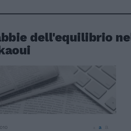
bbie dell'equilibrio ne
kaoui
a
a
2010
a