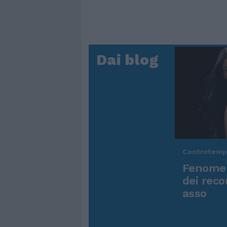
Dai blog
Controtem
Fenomen
dei reco
asso