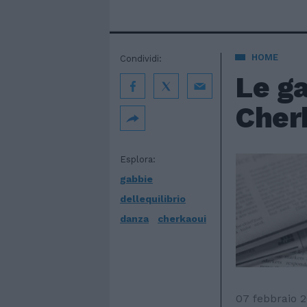
HOME
Condividi:
Le ga
Cher
Esplora:
gabbie
dellequilibrio
danza
cherkaoui
07 febbraio 