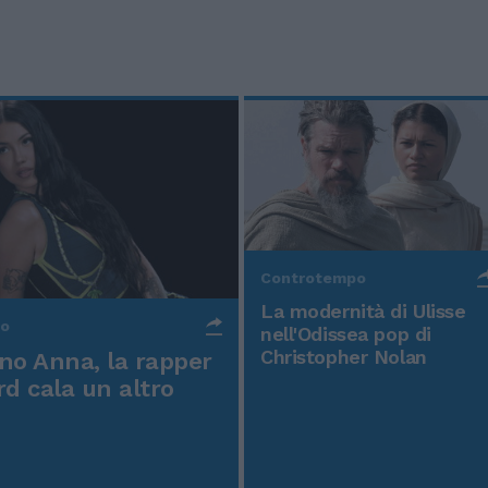
Controtempo
La modernità di Ulisse
po
nell'Odissea pop di
Christopher Nolan
o Anna, la rapper
rd cala un altro