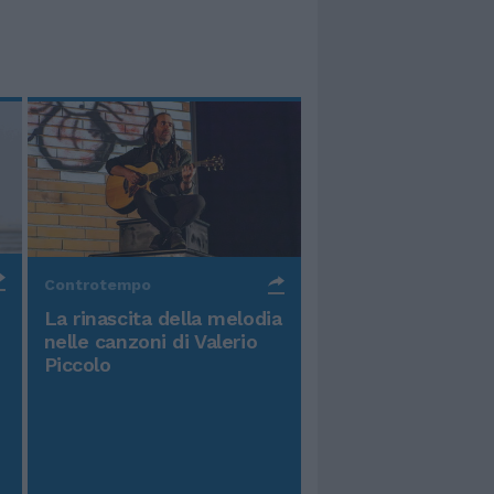
Controtempo
La rinascita della melodia
nelle canzoni di Valerio
Piccolo