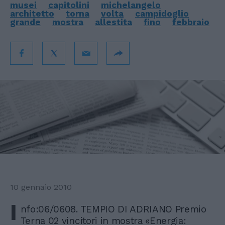
musei
capitolini
michelangelo
architetto
torna
volta
campidoglio
grande
mostra
allestita
fino
febbraio
10 gennaio 2010
I
nfo:06/0608. TEMPIO DI ADRIANO Premio
Terna 02 vincitori in mostra «Energia: