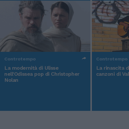
Controtempo
Controtempo
La modernità di Ulisse
La rinascita 
nell'Odissea pop di Christopher
canzoni di Va
Nolan