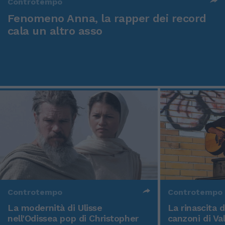
Controtempo
Fenomeno Anna, la rapper dei record
cala un altro asso
Controtempo
Controtempo
La modernità di Ulisse
La rinascita 
nell'Odissea pop di Christopher
canzoni di Va