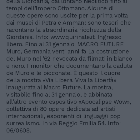
della Giordania, dal lontano Neolitico fino ai
tempi dell'Impero Ottomano. Alcune di
queste opere sono uscite per la prima volta
dai musei di Petra e Amman: sono tesori che
racontano la straordinaria ricchezza della
Giordania. Info: www.quirinale.it. Ingresso
libero. Fino al 31 gennaio. MACRO FUTURE
Muro, Germania venti anni fa La costruzione
del Muro nel '62 rievocata da filmati in bianco
e nero. I monitor che documentano la caduta
de Muro e le picconate. È questo il cuore
della mostra «Via Libera. Viva la Libertà»
inaugurata al Macro Future. La mostra,
visitabile fino al 31 gennaio, è abbinata
all'altro evento espositivo «Apocalipse Wow»,
collettiva di 80 opere dedicata ad artisti
internazionali, esponenti di linguaggi pop
surrealismo. In via Reggio Emilia 54. Info:
06/0608.