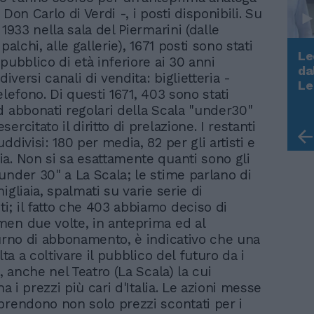
 Don Carlo di Verdi -, i posti disponibili. Su
 1933 nella sala del Piermarini (dalle
 palchi, alle gallerie), 1671 posti sono stati
Le
pubblico di età inferiore ai 30 anni
da
 diversi canali di vendita: biglietteria -
Rudy Giuliani a Come States?
Le
elefono. Di questi 1671, 403 sono stati
Trump, Meloni e la strategia
d abbonati regolari della Scala "under30"
americana
ercitato il diritto di prelazione. I restanti
ddivisi: 180 per media, 82 per gli artisti e
a. Non si sa esattamente quanti sono gli
under 30" a La Scala; le stime parlano di
igliaia, spalmati su varie serie di
; il fatto che 403 abbiamo deciso di
en due volte, in anteprima ed al
turno di abbonamento, è indicativo che una
olta a coltivare il pubblico del futuro da i
i, anche nel Teatro (La Scala) la cui
 ha i prezzi più cari d'Italia. Le azioni messe
prendono non solo prezzi scontati per i