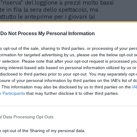
 "riserva" del loggione a prezzi molto bassi
te in fila la sera dello spettacolo, ma
tutto le anteprime per i giovani (al
o di 10 euro) che hanno un forte impatto
È utile ricordare che il Sovrintendente
-
Do Not Process My Personal Information
, Stéphane Lissner, aveva messo in atto
ghe nei dieci anni in cui è stato alla
to opt-out of the sale, sharing to third parties, or processing of your per
 Festival più importanti (e con i biglietti
formation for targeted advertising by us, please use the below opt-out s
) d'Europa - quello di Aix- en -Provence.
r selection. Please note that after your opt-out request is processed y
ha ampliato il proprio pubblico - ci dice il
eing interest-based ads based on personal information utilized by us or
nte dello storico Teatro palermitano,
disclosed to third parties prior to your opt-out. You may separately opt-
gnata - anche tramite un programma
losure of your personal information by third parties on the IAB’s list of
vicinare all'opera, i più giovani. Dal 2006,
. This information may also be disclosed by us to third parties on the
IA
fatti un programma, "La Scuola va al
Participants
that may further disclose it to other third parties.
he coinvolge circa 160 scuole di Palermo
erland e che porta in teatro per una decina
'anno complessivamente circa 25.000
l Data Processing Opt Outs
agazzi introducendoli a spettacoli che
riosirli e divertirli. Dal 2008 abbiamo
o opt-out of the Sharing of my personal data.
turno di abbonamento esclusivamente