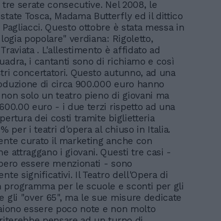
 tre serate consecutive. Nel 2008, le
state Tosca, Madama Butterfly ed il dittico
e Pagliacci. Questo ottobre è stata messa in
ilogia popolare" verdiana: Rigoletto,
Traviata . L'allestimento è affidato ad
uadra, i cantanti sono di richiamo e così
tri concertatori. Questo autunno, ad una
oduzione di circa 900.000 euro hanno
 non solo un teatro pieno di giovani ma
600.00 euro - i due terzi rispetto ad una
ertura dei costi tramite biglietteria
2% per i teatri d'opera al chiuso in Italia.
ente curato il marketing anche con
e attraggano i giovani. Questi tre casi -
bbero essere menzionati - sono
nte significativi. Il Teatro dell'Opera di
programma per le scuole e sconti per gli
e gli "over 65", ma le sue misure dedicate
paiono essere poco note e non molto
eriterebbe pensare ad un turno di