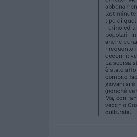
abbonamento
last minute
tipo di que
Torino ed a
popolari" in
anche curar
Frequento i
decenni; ve
La scorsa s
è stato aff
compito fac
giovani si è
(nonché vers
Ma, con fant
vecchio Cos
culturale.