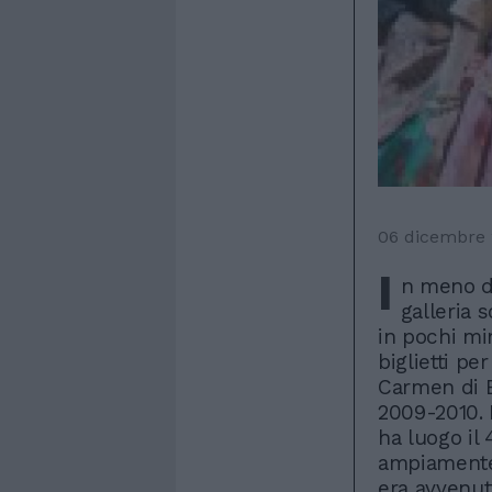
06 dicembre
I
n meno di
galleria 
in pochi min
biglietti pe
Carmen di B
2009-2010. 
ha luogo il
ampiamente
era avvenut