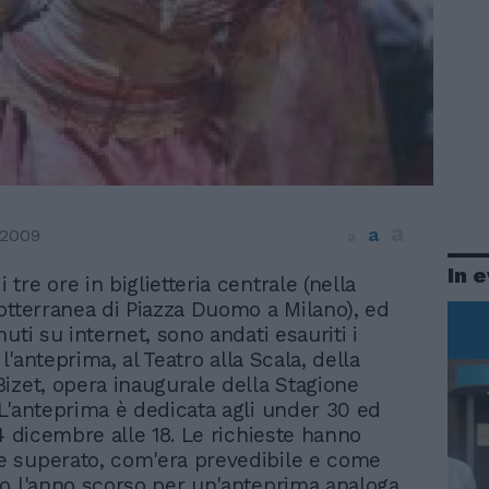
a
a
 2009
a
In 
 tre ore in biglietteria centrale (nella
sotterranea di Piazza Duomo a Milano), ed
uti su internet, sono andati esauriti i
r l'anteprima, al Teatro alla Scala, della
izet, opera inaugurale della Stagione
L'anteprima è dedicata agli under 30 ed
 4 dicembre alle 18. Le richieste hanno
 superato, com'era prevedibile e come
o l'anno scorso per un'anteprima analoga