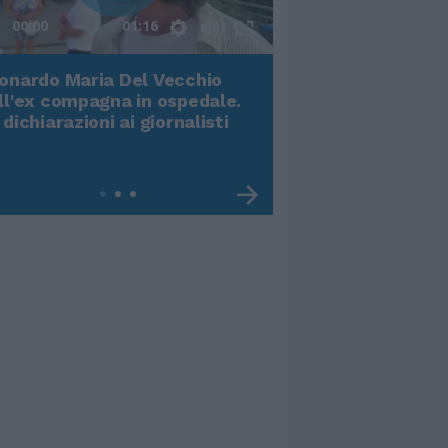
00:00
01:16
onardo Maria Del Vecchio
Terremoto, viene g
ll'ex compagna in ospedale.
video impressiona
 dichiarazioni ai giornalisti