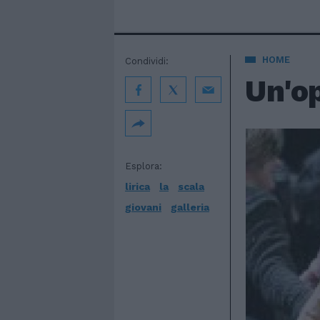
HOME
Condividi:
Un'op
Esplora:
lirica
la
scala
giovani
galleria