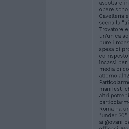
ascoltare in
opere sono 
Cavelleria 
scena la "tr
Trovatore e 
un'unica sq
pure i maes
spesa di pr
corrisposto
incassi per 
media di cop
attorno al 1
Particolarm
manifesti ch
altri potre
particolarme
Roma ha un 
"under 30" 
ai giovani 
efficaci. M