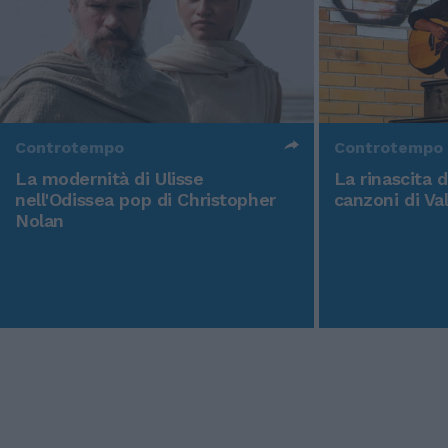
Controtempo
Controtempo
La modernità di Ulisse
La rinascita 
nell'Odissea pop di Christopher
canzoni di Va
Nolan