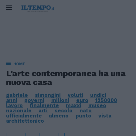
HOME
L'arte contemporanea ha una
nuova casa
gabriele
simongini
voluti
undici
anni
governi
milioni
euro
1250000
lavoro
finalmente
maxxi
museo
nazionale
arti
secolo
nato
ufficialmente
almeno
punto
vista
architettonico