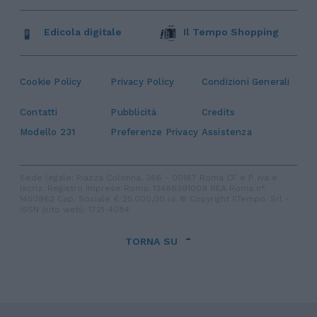
Edicola digitale
Il Tempo Shopping
Cookie Policy
Privacy Policy
Condizioni Generali
Contatti
Pubblicità
Credits
Modello 231
Preferenze Privacy
Assistenza
Sede legale: Piazza Colonna, 366 - 00187 Roma CF e P. Iva e
Iscriz. Registro Imprese Roma: 13486391009 REA Roma n°
1450962 Cap. Sociale € 25.000,00 i.v. © Copyright IlTempo. Srl -
ISSN (sito web): 1721-4084
TORNA SU