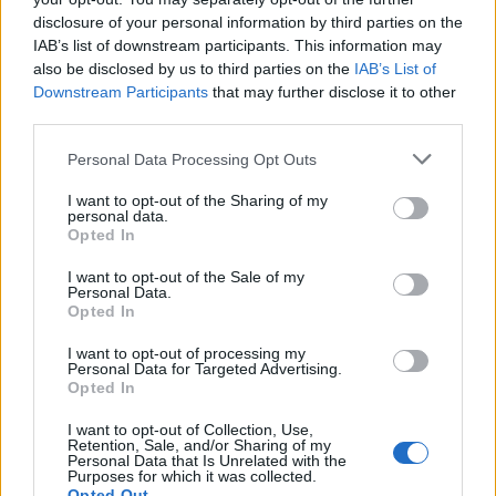
disclosure of your personal information by third parties on the
IAB’s list of downstream participants. This information may
also be disclosed by us to third parties on the
IAB’s List of
Downstream Participants
that may further disclose it to other
third parties.
Personal Data Processing Opt Outs
I want to opt-out of the Sharing of my
personal data.
Opted In
I want to opt-out of the Sale of my
Personal Data.
Opted In
I want to opt-out of processing my
Personal Data for Targeted Advertising.
Opted In
00:00
01:16
I want to opt-out of Collection, Use,
Retention, Sale, and/or Sharing of my
Leonardo Maria Del Vecchio dall'ex compagna
Personal Data that Is Unrelated with the
Purposes for which it was collected.
in ospedale. Le dichiarazioni ai giornalisti
Opted Out