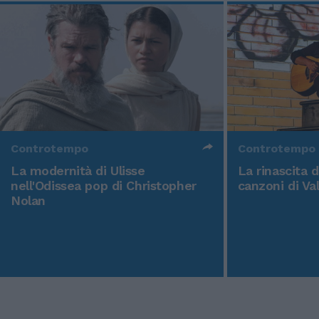
Controtempo
Controtempo
La modernità di Ulisse
La rinascita 
nell'Odissea pop di Christopher
canzoni di Va
Nolan