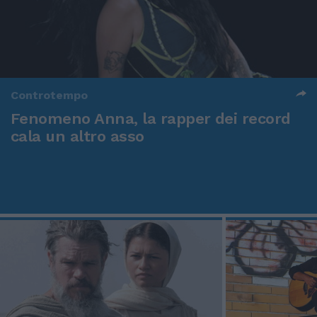
Controtempo
Fenomeno Anna, la rapper dei record
cala un altro asso