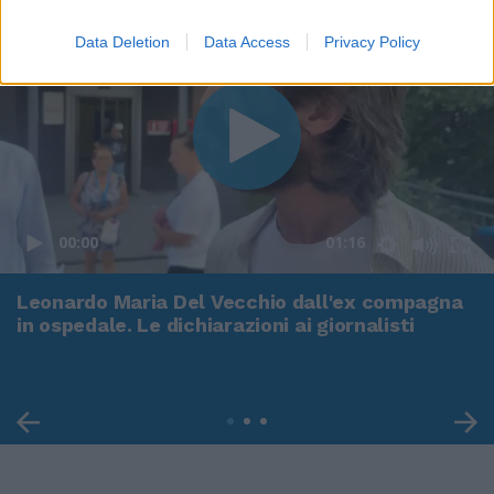
Data Deletion
Data Access
Privacy Policy
00:00
01:16
Leonardo Maria Del Vecchio dall'ex compagna
in ospedale. Le dichiarazioni ai giornalisti