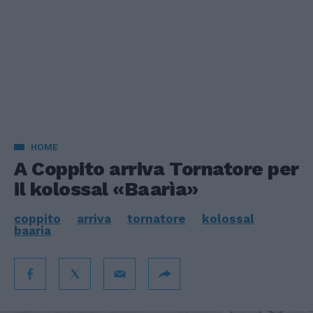
HOME
A Coppito arriva Tornatore per
il kolossal «Baarìa»
coppito
arriva
tornatore
kolossal
baaria