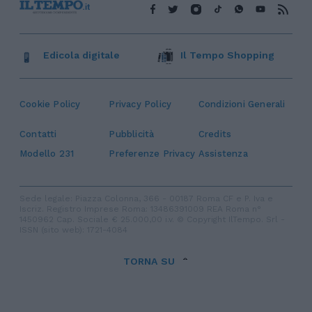
Edicola digitale
Il Tempo Shopping
Cookie Policy
Privacy Policy
Condizioni Generali
Contatti
Pubblicità
Credits
Modello 231
Preferenze Privacy
Assistenza
Sede legale: Piazza Colonna, 366 - 00187 Roma CF e P. Iva e
Iscriz. Registro Imprese Roma: 13486391009 REA Roma n°
1450962 Cap. Sociale € 25.000,00 i.v. © Copyright IlTempo. Srl -
ISSN (sito web): 1721-4084
TORNA SU