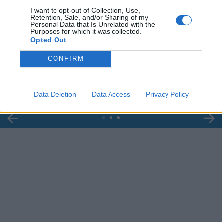
I want to opt-out of Collection, Use,
Retention, Sale, and/or Sharing of my
Personal Data that Is Unrelated with the
Purposes for which it was collected.
00:00
01:16
Opted Out
CONFIRM
Leonardo Maria Del Vecchio dall'ex compagna
in ospedale. Le dichiarazioni ai giornalisti
Data Deletion
Data Access
Privacy Policy