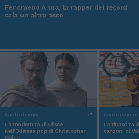
Fenomeno Anna, la rapper dei record
cala un altro asso
Controtempo
Controtempo
La modernità di Ulisse
La rinascita 
nell'Odissea pop di Christopher
canzoni di Va
Nolan