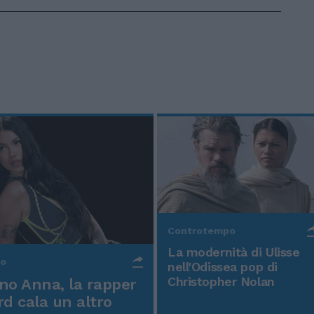
Controtempo
La modernità di Ulisse
po
nell'Odissea pop di
Christopher Nolan
o Anna, la rapper
rd cala un altro