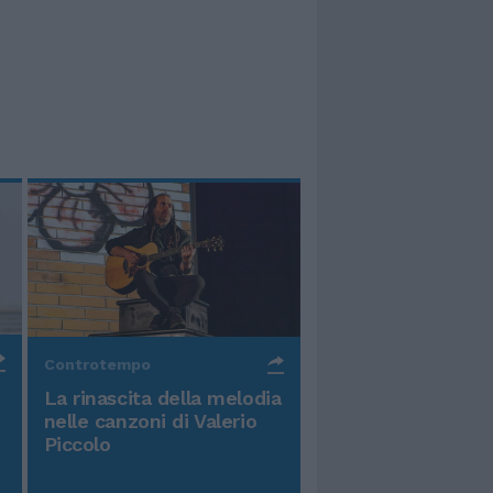
Controtempo
La rinascita della melodia
nelle canzoni di Valerio
Piccolo