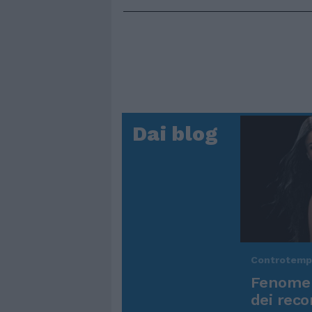
Dai blog
Controtem
Fenomen
dei reco