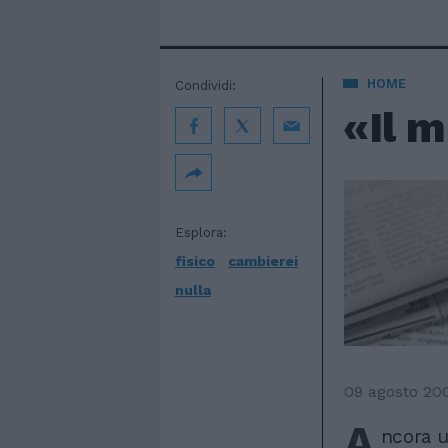
HOME
Condividi:
«Il m
Esplora:
fisico
cambierei
nulla
09 agosto 20
A
ncora u