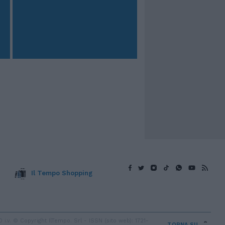
Il Tempo Shopping
v. © Copyright IlTempo. Srl - ISSN (sito web): 1721-
TORNA SU