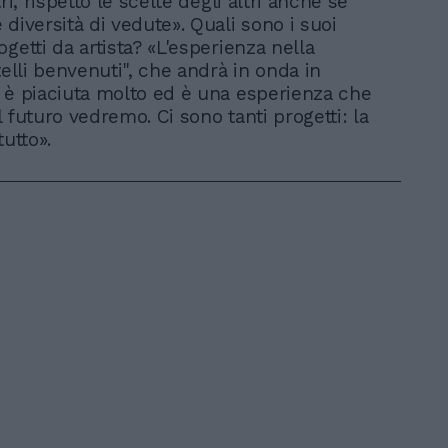
tri, rispetto le scelte degli altri anche se
diversità di vedute». Quali sono i suoi
getti da artista? «L'esperienza nella
telli benvenuti", che andrà in onda in
 è piaciuta molto ed è una esperienza che
 il futuro vedremo. Ci sono tanti progetti: la
tutto».