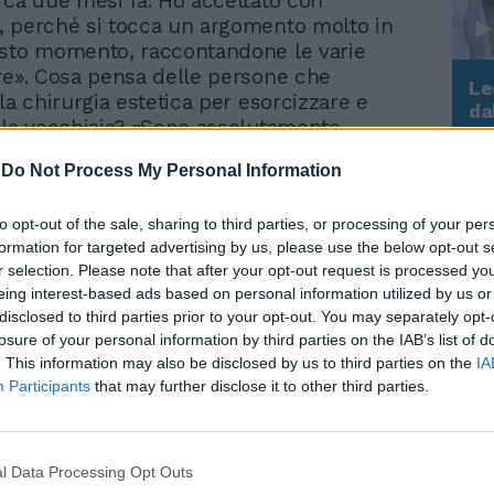
rca due mesi fa. Ho accettato con
 perché si tocca un argomento molto in
esto momento, raccontandone le varie
re». Cosa pensa delle persone che
Le
la chirurgia estetica per esorcizzare e
da
 la vecchiaia? «Sono assolutamente
Rudy Giuliani a Come States?
Le
Trump, Meloni e la strategia
 se serve a star bene con se stessi. Sono
-
Do Not Process My Personal Information
americana
 quella esagerata ed esasperata. Le rughe
no del tempo che passa e credo che una
to opt-out of the sale, sharing to third parties, or processing of your per
a essere assolutamente bella ed
formation for targeted advertising by us, please use the below opt-out s
e anche con qualche ruga sul viso.
r selection. Please note that after your opt-out request is processed y
te preferirei evitare un intervento se il
eing interest-based ads based on personal information utilized by us or
ò essere risolto facendo attività sportiva
disclosed to third parties prior to your opt-out. You may separately opt-
. Lei è fisicamente perfetta, ma le
losure of your personal information by third parties on the IAB’s list of
cambiare qualcosa del suo corpo? «No,
. This information may also be disclosed by us to third parties on the
IA
ome sono, per ora non cambierei proprio
Participants
that may further disclose it to other third parties.
e ha festeggiato il suo anniversario di
con Flavio Briatore? «Nel migliore dei
fficile essere moglie di un uomo celebre e
l Data Processing Opt Outs
 «È quasi un lavoro, ma con il tempo ci si