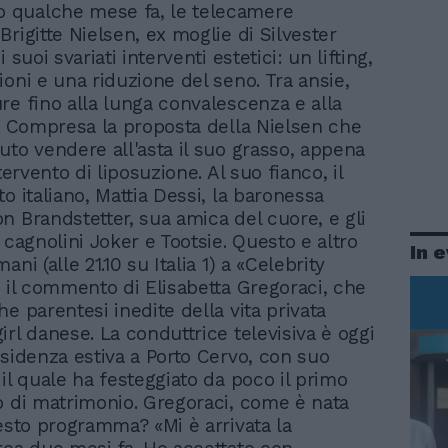
o qualche mese fa, le telecamere
rigitte Nielsen, ex moglie di Silvester
 suoi svariati interventi estetici: un lifting,
ioni e una riduzione del seno. Tra ansie,
re fino alla lunga convalescenza e alla
e. Compresa la proposta della Nielsen che
uto vendere all'asta il suo grasso, appena
ntervento di liposuzione. Al suo fianco, il
o italiano, Mattia Dessi, la baronessa
n Brandstetter, sua amica del cuore, e gli
 cagnolini Joker e Tootsie. Questo e altro
In 
ani (alle 21.10 su Italia 1) a «Celebrity
n il commento di Elisabetta Gregoraci, che
e parentesi inedite della vita privata
irl danese. La conduttrice televisiva è oggi
esidenza estiva a Porto Cervo, con suo
 il quale ha festeggiato da poco il primo
o di matrimonio. Gregoraci, come è nata
uesto programma? «Mi è arrivata la