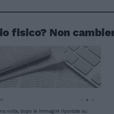
io fisico? Non cambier
a
a
09
a
na volta, dopo le immagini riportate su