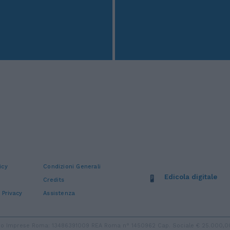
icy
Condizioni Generali
Edicola digitale
Credits
 Privacy
Assistenza
stro Imprese Roma: 13486391009 REA Roma n° 1450962 Cap. Sociale € 25.000,00 i.