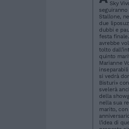
Sky Viv
seguiranno B
Stallone, nei
due liposuz
dubbi e pau
festa final
avrebbe vol
tolto dall'i
quinto marit
Marianne Vo
inseparabili
si vedrà dom
Bisturi» co
svelerà anch
della showg
nella sua r
marito, con
anniversari
l'idea di q