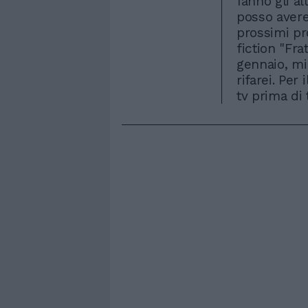
fanno gli al
posso avere 
prossimi pro
fiction "Fra
gennaio, mi
rifarei. Per
tv prima di 