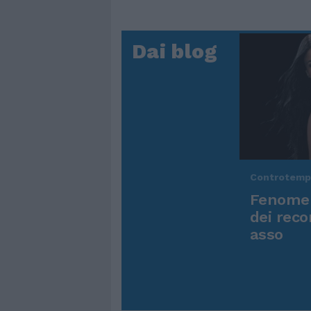
Dai blog
Controtem
Fenomen
dei reco
asso