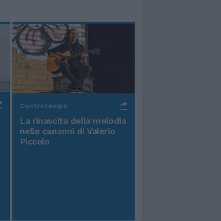
Controtempo
La rinascita della melodia
nelle canzoni di Valerio
Piccolo