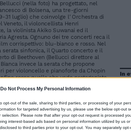
Bellucci (nella foto) ha progettato, nel
rancesco di Bolsena, una tre-giorni
9-31 luglio) che coinvolge l' Orchestra di
 Veneto, il violoncellista Henri
, la violinista Akiko Suwanai ed il
ia Agresta. Ognuno dei tre concerti reca il
ilm corrispettivo: blu-bianco e rosso. Nel
 serata sinfonica, il Quarto concerto e il
erto di Beethoven (Bellucci direttore al
. Bianca invece la serata che propone
ori per violoncello e pianoforte da Chopin
In 
Infine rossa quella che vede protagonista
a con trascrizioni e parafrasi di Liszt, di
-
Do Not Process My Personal Information
 è considerato tra i migliori interpreti al
 Toz.
to opt-out of the sale, sharing to third parties, or processing of your per
formation for targeted advertising by us, please use the below opt-out s
r selection. Please note that after your opt-out request is processed y
eing interest-based ads based on personal information utilized by us or
disclosed to third parties prior to your opt-out. You may separately opt-