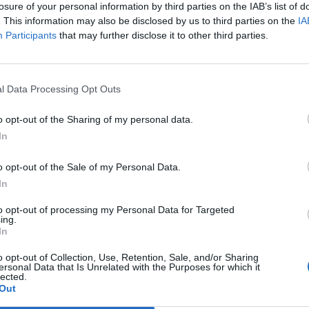
losure of your personal information by third parties on the IAB’s list of
. This information may also be disclosed by us to third parties on the
IA
Participants
that may further disclose it to other third parties.
Le
da
Rudy Giuliani a Come States?
Le
l Data Processing Opt Outs
Trump, Meloni e la strategia
americana
o opt-out of the Sharing of my personal data.
In
o opt-out of the Sale of my Personal Data.
In
to opt-out of processing my Personal Data for Targeted
ing.
In
o opt-out of Collection, Use, Retention, Sale, and/or Sharing
ersonal Data that Is Unrelated with the Purposes for which it
lected.
Out