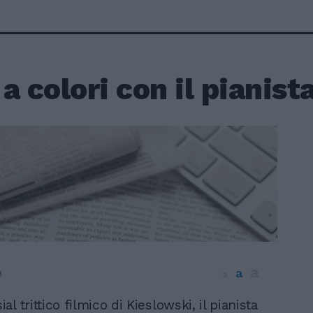
a colori con il pianist
a
a
9
a
al trittico filmico di Kieslowski, il pianista