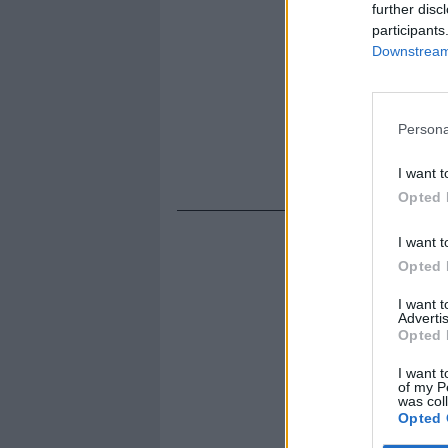
further disc
participants
Downstream 
Persona
I want t
Opted 
I want t
Opted 
I want 
Advertis
Opted 
I want t
of my P
was col
Opted 