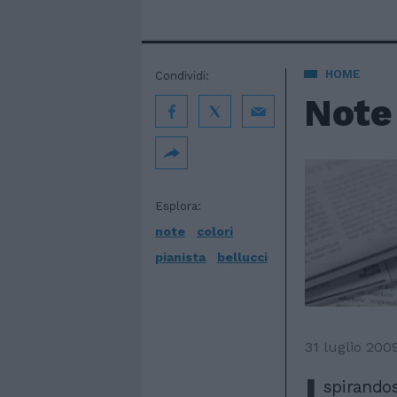
HOME
Condividi:
Note 
Esplora:
note
colori
pianista
bellucci
31 luglio 200
I
spirandosi