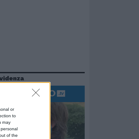
evidenza
sonal or
ection to
ou may
 personal
out of the