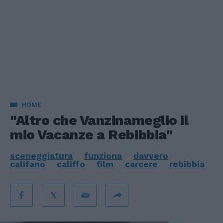
HOME
"Altro che Vanzinameglio il
mio Vacanze a Rebibbia"
sceneggiatura
funziona
davvero
califano
califfo
film
carcere
rebibbia