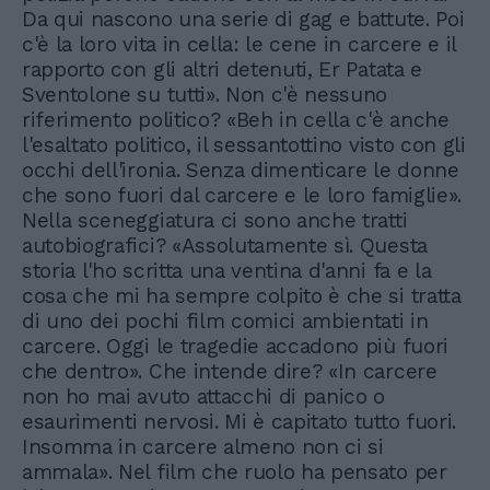
Da qui nascono una serie di gag e battute. Poi
c'è la loro vita in cella: le cene in carcere e il
rapporto con gli altri detenuti, Er Patata e
Sventolone su tutti». Non c'è nessuno
riferimento politico? «Beh in cella c'è anche
l'esaltato politico, il sessantottino visto con gli
occhi dell'ironia. Senza dimenticare le donne
che sono fuori dal carcere e le loro famiglie».
Nella sceneggiatura ci sono anche tratti
autobiografici? «Assolutamente sì. Questa
storia l'ho scritta una ventina d'anni fa e la
cosa che mi ha sempre colpito è che si tratta
di uno dei pochi film comici ambientati in
carcere. Oggi le tragedie accadono più fuori
che dentro». Che intende dire? «In carcere
non ho mai avuto attacchi di panico o
esaurimenti nervosi. Mi è capitato tutto fuori.
Insomma in carcere almeno non ci si
ammala». Nel film che ruolo ha pensato per