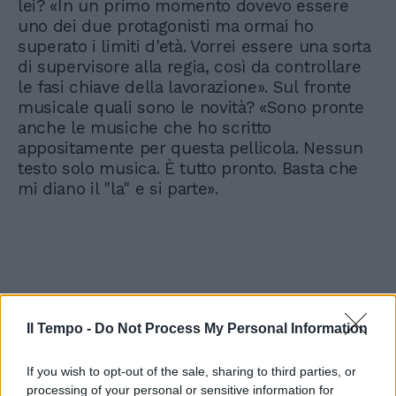
lei? «In un primo momento dovevo essere
uno dei due protagonisti ma ormai ho
superato i limiti d'età. Vorrei essere una sorta
di supervisore alla regia, così da controllare
le fasi chiave della lavorazione». Sul fronte
musicale quali sono le novità? «Sono pronte
anche le musiche che ho scritto
appositamente per questa pellicola. Nessun
testo solo musica. È tutto pronto. Basta che
mi diano il "la" e si parte».
Il Tempo -
Do Not Process My Personal Information
If you wish to opt-out of the sale, sharing to third parties, or
processing of your personal or sensitive information for