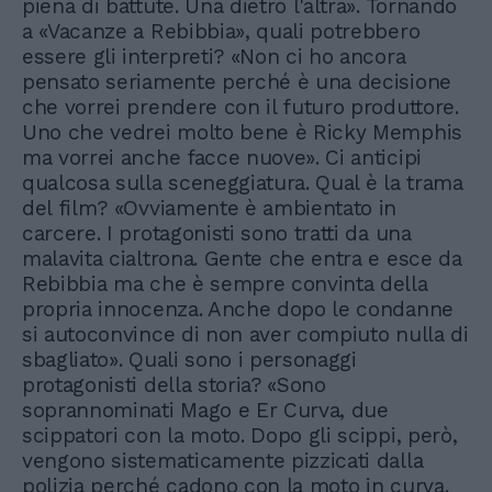
piena di battute. Una dietro l'altra». Tornando
a «Vacanze a Rebibbia», quali potrebbero
essere gli interpreti? «Non ci ho ancora
pensato seriamente perché è una decisione
che vorrei prendere con il futuro produttore.
Uno che vedrei molto bene è Ricky Memphis
ma vorrei anche facce nuove». Ci anticipi
qualcosa sulla sceneggiatura. Qual è la trama
del film? «Ovviamente è ambientato in
carcere. I protagonisti sono tratti da una
malavita cialtrona. Gente che entra e esce da
Rebibbia ma che è sempre convinta della
propria innocenza. Anche dopo le condanne
si autoconvince di non aver compiuto nulla di
sbagliato». Quali sono i personaggi
protagonisti della storia? «Sono
soprannominati Mago e Er Curva, due
scippatori con la moto. Dopo gli scippi, però,
vengono sistematicamente pizzicati dalla
polizia perché cadono con la moto in curva.