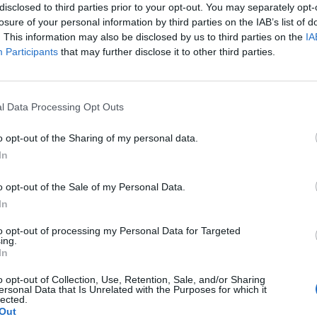
disclosed to third parties prior to your opt-out. You may separately opt-
losure of your personal information by third parties on the IAB’s list of
. This information may also be disclosed by us to third parties on the
IA
Participants
that may further disclose it to other third parties.
Le
da
l Data Processing Opt Outs
Rudy Giuliani a Come States?
Le
Trump, Meloni e la strategia
o opt-out of the Sharing of my personal data.
americana
In
o opt-out of the Sale of my Personal Data.
In
to opt-out of processing my Personal Data for Targeted
ing.
In
o opt-out of Collection, Use, Retention, Sale, and/or Sharing
ersonal Data that Is Unrelated with the Purposes for which it
lected.
Out