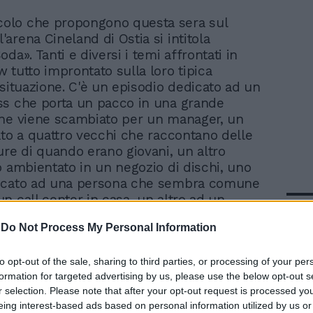
colo che propongono questa sera sul
l'arena Cineland di Ostia si intitola
da». Tanti e diversi i temi affrontati in
 tutto improntato sulla loro tipica
 situazione. C'è un episodio dedicato ad un
s che porta un pacco in una grande
he viene scambiato per un manager, un
ato a quattro vecchi che raccontano delle
ure di quando erano giovani, un altro
o ambientato in un negozio di dischi, uno
icato ad una persona che sembra comune
n call center in casa, un altro ad un
In 
recita un monologo in cui non si capisce il
-
Do Not Process My Personal Information
inzione e realtà. Sono tanti insomma i
questo variegato mosaico fatto di storie,
aggi alle prese con situazioni tirate al
to opt-out of the sale, sharing to third parties, or processing of your per
formation for targeted advertising by us, please use the below opt-out s
assurdo.
r selection. Please note that after your opt-out request is processed y
eing interest-based ads based on personal information utilized by us or