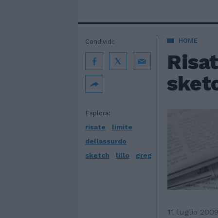
HOME
Condividi:
Risat
sketc
Esplora:
risate
limite
dellassurdo
sketch
lillo
greg
11 luglio 200