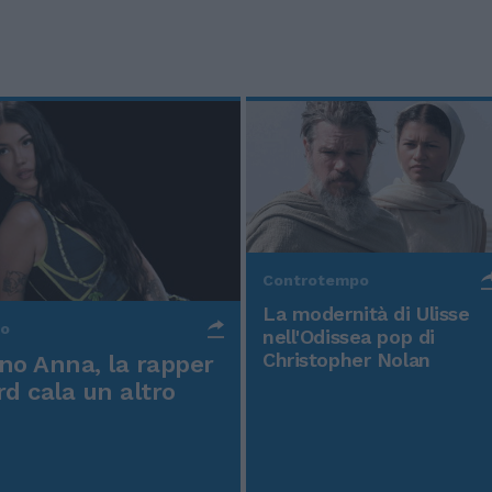
Controtempo
La modernità di Ulisse
po
nell'Odissea pop di
Christopher Nolan
o Anna, la rapper
rd cala un altro