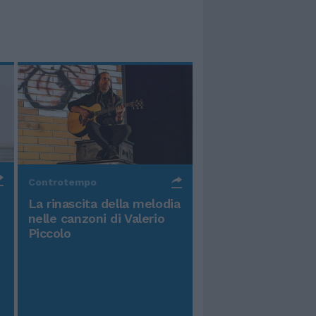
Controtempo
La rinascita della melodia
nelle canzoni di Valerio
Piccolo