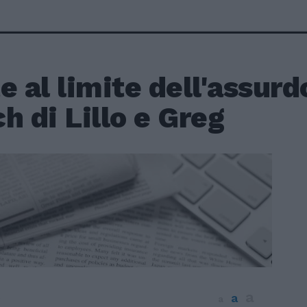
e al limite dell'assurd
h di Lillo e Greg
a
a
9
a