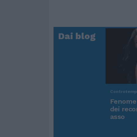
Dai blog
Controtem
Fenomen
dei reco
asso